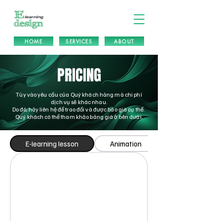
HOME
SERVICES
ABOUT
PRICING
Tùy vào yêu cầu của Quý khách hàng mà chi phí
dịch vụ sẽ khác nhau.
Do đó, hãy liên hệ để trao đổi và được báo giá cụ thể.
Quý khách có thể tham khảo bảng giá ở bên dưới.
E-learning lesson
Animation