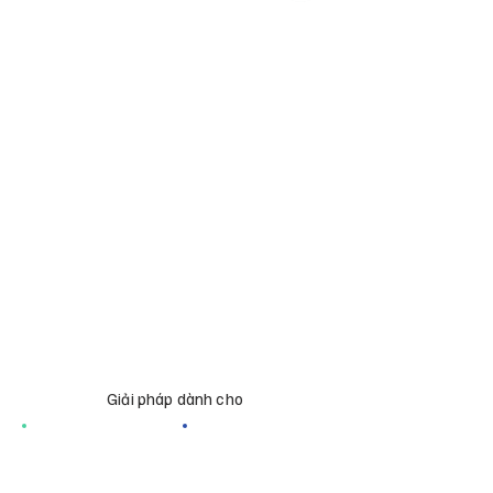
Giải pháp dành cho
CÁ NHÂN
DOANH NGHIỆP