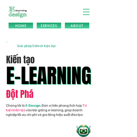
HOME
SERVICES
ABOUT
Giải pháp Edtech hiện đại
Kiến tạo
E-LEARNING
E-LEARNING
Đột Phá
Chúng tôi là
E-Design
. Đơn vị tiên phong tích hợp
Trí
tuệ nhân tạo
vào bài giảng e-leaning, giúp doanh
nghiệp tối ưu chi phí và gia tăng hiệu suất đào tạo.
BÀI GIẢNG E-LEARNING TƯƠNG TÁC