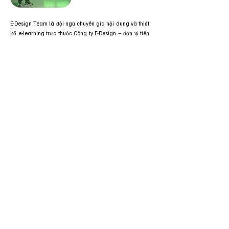
E-Design Team là đội ngũ chuyên gia nội dung và thiết
kế e-learning trực thuộc Công ty E-Design – đơn vị tiên
phong trong lĩnh vực thiết kế bài giảng số theo yêu cầu.
Các khóa học miễn phí được phát triển bởi E-Design
Team là kết quả của quá trình nghiên cứu chuyên sâu,
cập nhật xu hướng đào tạo mới nhất và thực tiễn triển
khai dự án.
Previous
Next