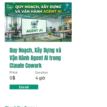
Quy Hoạch, Xây Dựng và
Vận Hành Agent AI trong
Claude Cowork
Price
Duration
0$
4 giờ
Enroll