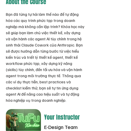
About the Course
Bạn đã từng tự hỏi làm thế nào để tự động 
hóa các quy trình phức tạp trong doanh 
nghiệp mà không cần lập trình? Khóa học này 
sẽ giúp bạn làm chủ việc thiết kế, xây dựng 
và vận hành các agent AI tùy chỉnh trong hệ 
sinh thái Claude Cowork của Anthropic. Bạn 
sẽ được hướng dẫn từng bước từ việc hiểu 
kiến trúc và triết lý thiết kế agent, thiết kế 
workflow phức tạp, xây dựng kỹ năng 
(skills) tùy chỉnh, đến tối ưu hóa và vận hành 
agent trong môi trường thực tế. Thông qua 
các ví dụ thực tiễn, best practices và 
checklist kiểm thử, bạn sẽ tự tin ứng dụng 
agent AI để nâng cao hiệu suất và tự động 
hóa nghiệp vụ trong doanh nghiệp.
Your Instructor
E-Design Team