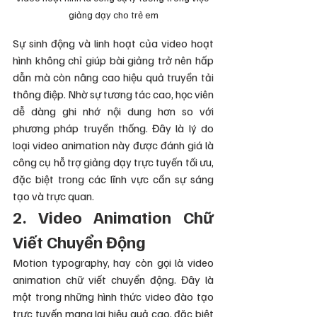
giảng dạy cho trẻ em
Sự sinh động và linh hoạt của video hoạt 
hình không chỉ giúp bài giảng trở nên hấp 
dẫn mà còn nâng cao hiệu quả truyền tải 
thông điệp. Nhờ sự tương tác cao, học viên 
dễ dàng ghi nhớ nội dung hơn so với 
phương pháp truyền thống. Đây là lý do 
loại video animation này được đánh giá là 
công cụ hỗ trợ giảng dạy trực tuyến tối ưu, 
đặc biệt trong các lĩnh vực cần sự sáng 
tạo và trực quan. 
2. Video Animation Chữ 
Viết Chuyển Động 
Motion typography, hay còn gọi là video 
animation chữ viết chuyển động. Đây là 
một trong những hình thức video đào tạo 
trực tuyến mang lại hiệu quả cao, đặc biệt 