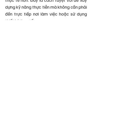
dựng kỹ năng thực tiễn mà không cần phải 
đến trực tiếp nơi làm việc hoặc sử dụng 
thiết bị thực tế.
Video tương tác là sự lựa chọn lý tưởng cho 
các khóa học kỹ thuật hoặc đào tạo chuyên 
sâu
Đối với các chương trình đào tạo doanh 
nghiệp, video animation tương tác cung 
cấp bài học sát với các tình huống thực tế, 
từ đó giúp người học dễ dàng áp dụng kiến 