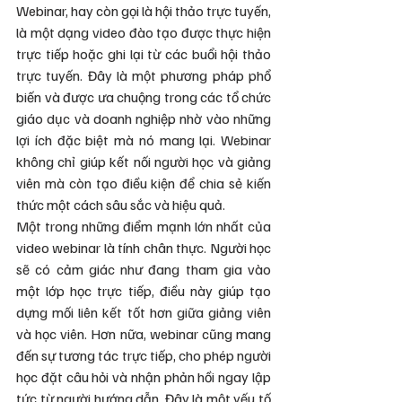
Webinar, hay còn gọi là hội thảo trực tuyến, 
là một dạng video đào tạo được thực hiện 
trực tiếp hoặc ghi lại từ các buổi hội thảo 
trực tuyến. Đây là một phương pháp phổ 
biến và được ưa chuộng trong các tổ chức 
giáo dục và doanh nghiệp nhờ vào những 
lợi ích đặc biệt mà nó mang lại. Webinar 
không chỉ giúp kết nối người học và giảng 
viên mà còn tạo điều kiện để chia sẻ kiến 
thức một cách sâu sắc và hiệu quả.
Một trong những điểm mạnh lớn nhất của 
video webinar là tính chân thực. Người học 
sẽ có cảm giác như đang tham gia vào 
một lớp học trực tiếp, điều này giúp tạo 
dựng mối liên kết tốt hơn giữa giảng viên 
và học viên. Hơn nữa, webinar cũng mang 
đến sự tương tác trực tiếp, cho phép người 
học đặt câu hỏi và nhận phản hồi ngay lập 
tức từ người hướng dẫn. Đây là một yếu tố 