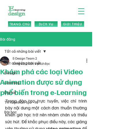
TRANG CHỦ
DỊCH VỤ
GIỚI THIỆU
Bài đăng
Tất cả những bài viết
E-Design Team 2
Tất cả những bài viết
5 thg 12, 2024
5 phút đọc
Khám phá các loại Video
Design
Animation được sử dụng
Learning
phổ biến trong e-Learning
Digital
Trong đào tạo trực tuyến, việc chỉ trình 
Trí tuệ nhân tạo - AI
bày nội dung một cách đơn thuần thường 
Bài học
khiến giờ học trở nên nhàm chán và thiếu 
sức hút. Để khắc phục điều này, các giảng 
viên thường sử dụng
 video animation
 để 