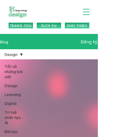
TRANG CHỦ
DỊCH VỤ
GIỚI THIỆU
Đăng ký
Blog
Design
Tất cả
những bài
viết
Design
Learning
Digital
Trí tuệ
nhân tạo -
AI
Bài học