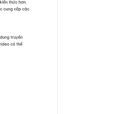
kiến thức hơn. 
oặc cung cấp các 
 dung truyền 
video có thể 