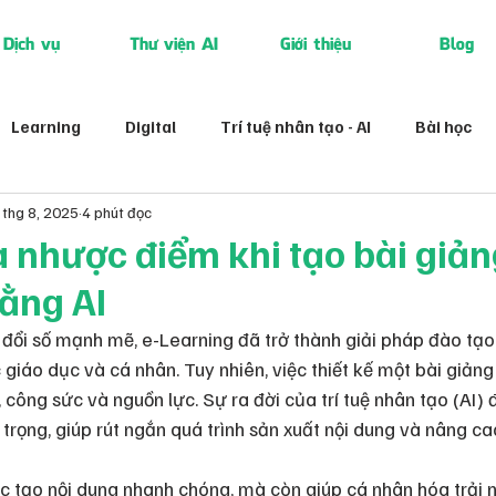
Dịch vụ
Thư viện AI
Giới thiệu
Blog
Learning
Digital
Trí tuệ nhân tạo - AI
Bài học
 thg 8, 2025
4 phút đọc
 nhược điểm khi tạo bài giản
ằng AI
 đổi số mạnh mẽ, e-Learning đã trở thành giải pháp đào tạo 
 giáo dục và cá nhân. Tuy nhiên, việc thiết kế một bài giảng
n, công sức và nguồn lực. Sự ra đời của trí tuệ nhân tạo (AI
rọng, giúp rút ngắn quá trình sản xuất nội dung và nâng ca
iệc tạo nội dung nhanh chóng, mà còn giúp cá nhân hóa trải 