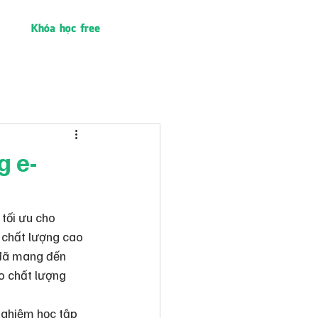
Khóa học free
g e-
tối ưu cho 
 chất lượng cao 
) đã mang đến 
o chất lượng 
nghiệm học tập 