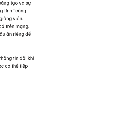
sáng tạo và sự 
g tính “công 
giảng viên.
có trên mạng. 
ấu ấn riêng để 
hông tin đôi khi 
c có thể tiếp 