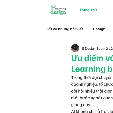
Trang chủ
Tất cả những bài viết
Design
E-Design Team 2
12
Ưu điểm và
Learning b
Trong thời đại chuyển
doanh nghiệp, tổ chức
đòi hỏi nhiều thời gia
một bước ngoặt quan t
giảng dạy.
AI không chỉ hỗ trợ v