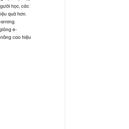
người học, các 
iệu quả hơn. 
arning.
giảng e-
à nâng cao hiệu 