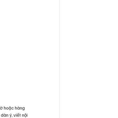
iờ hoặc hàng 
àn ý, viết nội 