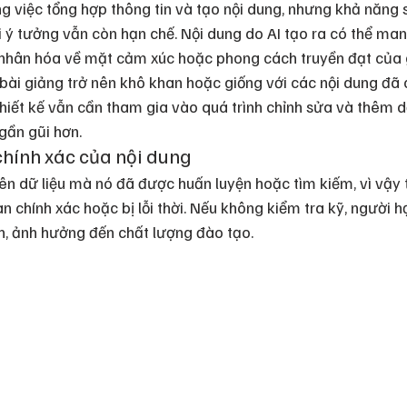
ong việc tổng hợp thông tin và tạo nội dung, nhưng khả năng 
ải ý tưởng vẫn còn hạn chế. Nội dung do AI tạo ra có thể man
á nhân hóa về mặt cảm xúc hoặc phong cách truyền đạt của 
 bài giảng trở nên khô khan hoặc giống với các nội dung đã 
hiết kế vẫn cần tham gia vào quá trình chỉnh sửa và thêm d
gần gũi hơn.
 chính xác của nội dung
ên dữ liệu mà nó đã được huấn luyện hoặc tìm kiếm, vì vậy t
 chính xác hoặc bị lỗi thời. Nếu không kiểm tra kỹ, người họ
ch, ảnh hưởng đến chất lượng đào tạo.