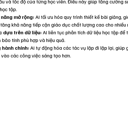
cầu và tốc độ của từng học viên. Điều này giúp tăng cường s
 học tập.
 năng mở rộng:
 AI tối ưu hóa quy trình thiết kế bài giảng, g
i tăng khả năng tiếp cận giáo dục chất lượng cao cho nhiều 
ục dựa trên dữ liệu:
 AI liên tục phân tích dữ liệu học tập để t
 bảo tính phù hợp và hiệu quả.
 hành chính:
 AI tự động hóa các tác vụ lặp đi lặp lại, giúp 
g vào các công việc sáng tạo hơn.