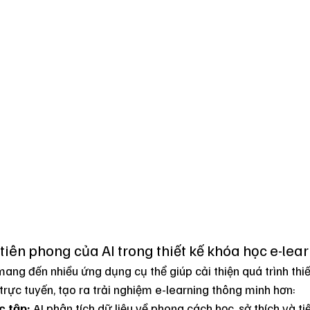
iên phong của AI trong thiết kế khóa học e-lea
mang đến nhiều ứng dụng cụ thể giúp cải thiện quá trình thi
trực tuyến, tạo ra trải nghiệm e-learning thông minh hơn:
c tập:
 AI phân tích dữ liệu về phong cách học, sở thích và t