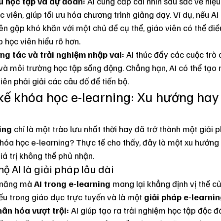
ệu học tập và dự đoán:
 AI cung cấp cái nhìn sâu sắc về hiệ
 viên, giúp tối ưu hóa chương trình giảng dạy. Ví dụ, nếu AI 
ên gặp khó khăn với một chủ đề cụ thể, giáo viên có thể điề
 học viên hiểu rõ hơn.
g tác và trải nghiệm nhập vai:
 AI thúc đẩy các cuộc trò
 và môi trường học tập sống động. Chẳng hạn, AI có thể tạo r
viên phải giải các câu đố để tiến bộ.
 kế khóa học e-learning: Xu hướng hay
ing
 chỉ là một trào lưu nhất thời hay đã trở thành một giải
khóa học e-learning? Thực tế cho thấy, đây là một xu hướng 
iá trị không thể phủ nhận.
hộ AI là giải pháp lâu dài
 năng mà 
AI trong e-learning
 mang lại khẳng định vị thế c
ếu trong giáo dục trực tuyến và là một 
giải pháp e-learnin
ân hóa vượt trội:
 AI giúp tạo ra trải nghiệm học tập độc đ