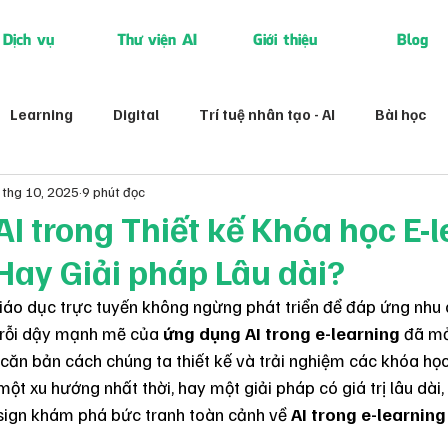
Dịch vụ
Thư viện AI
Giới thiệu
Blog
Learning
Digital
Trí tuệ nhân tạo - AI
Bài học
 thg 10, 2025
9 phút đọc
I trong Thiết kế Khóa học E-l
ay Giải pháp Lâu dài?
iáo dục trực tuyến không ngừng phát triển để đáp ứng nhu c
trỗi dậy mạnh mẽ của 
ứng dụng AI trong e-learning
 đã m
 căn bản cách chúng ta thiết kế và trải nghiệm các khóa học
một xu hướng nhất thời, hay một giải pháp có giá trị lâu dài
ign khám phá bức tranh toàn cảnh về 
AI trong e-learning