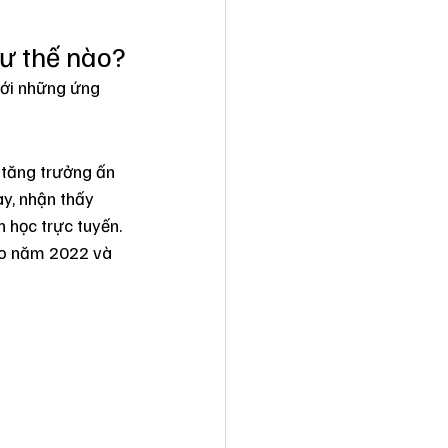
hư thế nào?
với những ứng 
 tăng trưởng ấn 
y, nhận thấy 
 học trực tuyến. 
ào năm 2022 và 