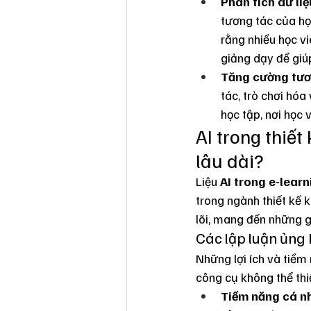
Phân tích dữ li
tương tác của học
rằng nhiều học vi
giảng dạy để giúp
Tăng cường tươn
tác, trò chơi hóa
học tập, nơi học 
AI trong thiết
lâu dài?
Liệu 
AI trong e-learn
trong ngành thiết kế 
lõi, mang đến những g
Các lập luận ủng 
Những lợi ích và tiềm
công cụ không thể thi
Tiềm năng cá nh