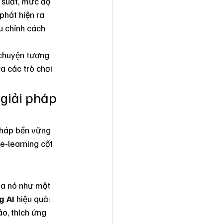
u suất, mức độ 
phát hiện ra 
u chỉnh cách 
 chuyện tương 
a các trò chơi 
 giải pháp 
 pháp bền vững 
e-learning cốt 
ủa nó như một 
g AI
 hiệu quả:
áo, thích ứng 