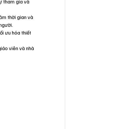
ự tham gia và 
iảm thời gian và 
người.
ối ưu hóa thiết 
giáo viên và nhà 