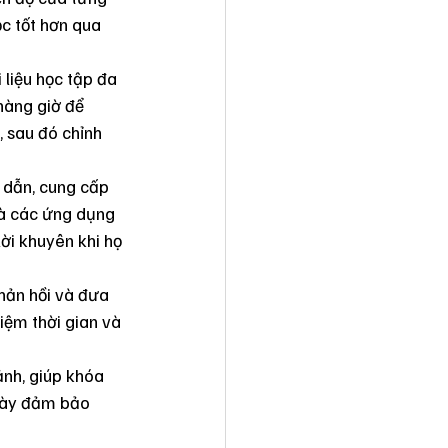
ọc tốt hơn qua 
i liệu học tập đa 
hàng giờ để 
 sau đó chỉnh 
 dẫn, cung cấp 
 là các ứng dụng 
ời khuyên khi họ 
hản hồi và đưa 
iệm thời gian và 
ảnh, giúp khóa 
 này đảm bảo 