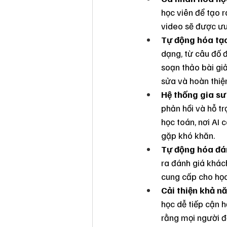
học viên để tạo r
video sẽ được ưu 
Tự động hóa tạo
dạng, từ câu đố đ
soạn thảo bài giả
sửa và hoàn thiệ
Hệ thống gia sư
phản hồi và hỗ tr
học toán, nơi AI 
gặp khó khăn.
Tự động hóa đán
ra đánh giá khách
cung cấp cho học 
Cải thiện khả nă
học dễ tiếp cận 
rằng mọi người đ