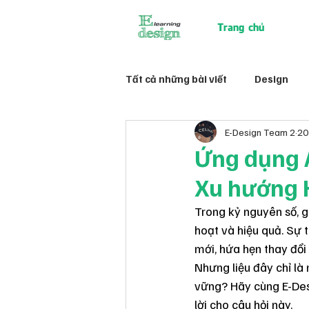
Trang chủ
Tất cả những bài viết
Design
E-Design Team 2
20
Ứng dụng A
Xu hướng H
Trong kỷ nguyên số, g
hoạt và hiệu quả. Sự 
mới, hứa hẹn thay đổi
Nhưng liệu đây chỉ là 
vững? Hãy cùng E-Des
lời cho câu hỏi này.