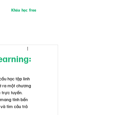
Khóa học free
earning:
ầu học tập linh 
ở ra một chương 
 trực tuyến. 
, mang tính bền 
 và tìm câu trả 