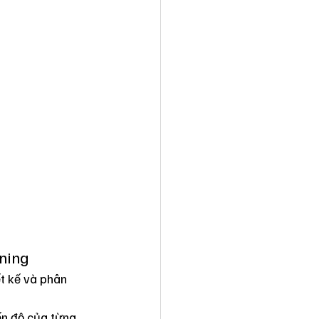
rning
ết kế và phân 
iến độ của từng 