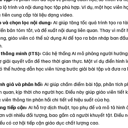
a lộ trình và nội dung học tập phù hợp. Ví dụ, một học viên h
tiên cung cấp tài liệu dạng video.
 và chọn lọc nội dung:
 AI giúp tăng tốc quá trình tạo ra tà
ến bản tóm tắt, và đề xuất nội dung liên quan. Thay vì mất 
ng, giáo viên có thể sử dụng AI để tạo ra bản nháp ban đầu,
n.
 thông minh (ITS):
 Các hệ thống AI mô phỏng người hướng
ợ giải quyết vấn đề theo thời gian thực. Một ví dụ điển hình
có thể hướng dẫn học viên từng bước giải bài tập và đưa ra l
h giá và phản hồi:
 AI giúp chấm điểm bài tập, phân tích p
 quan, kịp thời cho người học. Điều này giúp giáo viên tiết k
viên thông tin phản hồi chi tiết về hiệu suất của họ.
ng tiếp cận:
 AI hỗ trợ dịch thuật, tạo phụ đề và mô tả hình 
hơn với nhiều đối tượng, bao gồm cả người khuyết tật. Điều
ều có cơ hội tiếp cận giáo dục chất lượng cao.