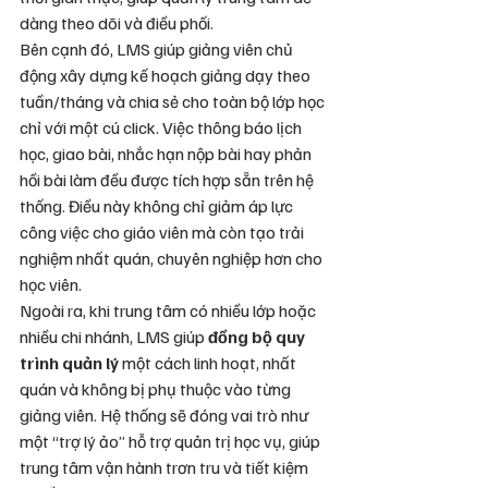
dàng theo dõi và điều phối.
Bên cạnh đó, LMS giúp giảng viên chủ 
động xây dựng kế hoạch giảng dạy theo 
tuần/tháng và chia sẻ cho toàn bộ lớp học 
chỉ với một cú click. Việc thông báo lịch 
học, giao bài, nhắc hạn nộp bài hay phản 
hồi bài làm đều được tích hợp sẵn trên hệ 
thống. Điều này không chỉ giảm áp lực 
công việc cho giáo viên mà còn tạo trải 
nghiệm nhất quán, chuyên nghiệp hơn cho 
học viên.
Ngoài ra, khi trung tâm có nhiều lớp hoặc 
nhiều chi nhánh, LMS giúp 
đồng bộ quy 
trình quản lý
 một cách linh hoạt, nhất 
quán và không bị phụ thuộc vào từng 
giảng viên. Hệ thống sẽ đóng vai trò như 
một “trợ lý ảo” hỗ trợ quản trị học vụ, giúp 
trung tâm vận hành trơn tru và tiết kiệm 