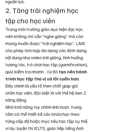
nguồn lực.
2. Tăng trải nghiệm học 
tập cho học viên
Trong môi trường giáo dục hiện đại, học 
viên không chỉ cần “nghe giảng” mà còn 
mong muốn được “trải nghiệm học”. LMS 
cho phép tích hợp đa dạng các định dạng 
nội dung như video bài giảng, tình huống 
tương tác, trò chơi học tập (gamification), 
quiz kiểm tra nhanh… từ đó 
tạo nên hành 
trình học tập thú vị và lôi cuốn hơn
. 
Đây chính là yếu tố then chốt giúp giữ 
chân học viên, đặc biệt là với thế hệ Gen Z 
năng động.
Nhờ khả năng tùy chỉnh linh hoạt, trung 
tâm có thể thiết kế các khóa học theo 
từng cấp độ hoặc mục tiêu học tập cụ thể, 
ví dụ: luyện thi IELTS, giao tiếp tiếng Anh 