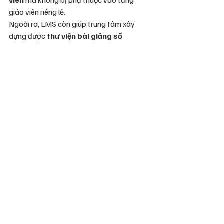
giáo viên riêng lẻ.
Ngoài ra, LMS còn giúp trung tâm xây 
dựng được 
thư viện bài giảng số 
chuyên nghiệp
, từ đó tạo nên nguồn tài 
nguyên đào tạo lâu dài và dễ dàng mở 
rộng khi cần phát triển thêm khóa học mới. 
Việc “nhân bản” mô hình đào tạo cũng trở 
nên đơn giản hơn rất nhiều, mở đường cho 
chiến lược phát triển quy mô trên toàn 
quốc.
E-Design – Giải pháp LMS 
và thiết kế bài giảng E-
Learning toàn diện cho 
trung tâm ngoại ngữ
Là đơn vị tiên phong trong lĩnh vực thiết 
kế bài giảng E-Learning tại Việt Nam, 
E-