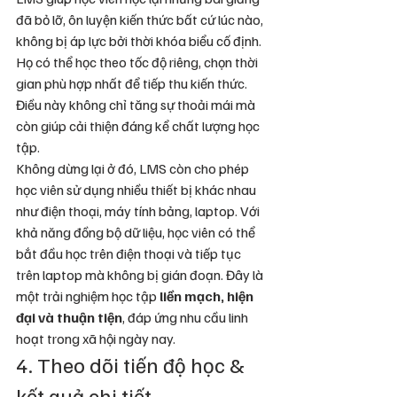
đã bỏ lỡ, ôn luyện kiến thức bất cứ lúc nào, 
không bị áp lực bởi thời khóa biểu cố định. 
Họ có thể học theo tốc độ riêng, chọn thời 
gian phù hợp nhất để tiếp thu kiến thức. 
Điều này không chỉ tăng sự thoải mái mà 
còn giúp cải thiện đáng kể chất lượng học 
tập.
Không dừng lại ở đó, LMS còn cho phép 
học viên sử dụng nhiều thiết bị khác nhau 
như điện thoại, máy tính bảng, laptop. Với 
khả năng đồng bộ dữ liệu, học viên có thể 
bắt đầu học trên điện thoại và tiếp tục 
trên laptop mà không bị gián đoạn. Đây là 
một trải nghiệm học tập 
liền mạch, hiện 
đại và thuận tiện
, đáp ứng nhu cầu linh 
hoạt trong xã hội ngày nay.
4. Theo dõi tiến độ học & 
kết quả chi tiết