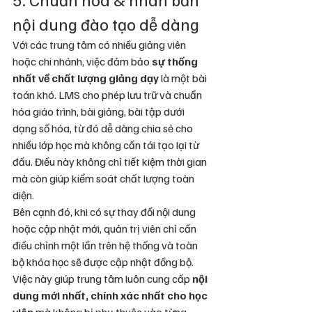
nội dung đào tạo dễ dàng
Với các trung tâm có nhiều giảng viên 
hoặc chi nhánh, việc đảm bảo 
sự thống 
nhất về chất lượng giảng dạy
 là một bài 
toán khó. LMS cho phép lưu trữ và chuẩn 
hóa giáo trình, bài giảng, bài tập dưới 
dạng số hóa, từ đó dễ dàng chia sẻ cho 
nhiều lớp học mà không cần tái tạo lại từ 
đầu. Điều này không chỉ tiết kiệm thời gian 
mà còn giúp kiểm soát chất lượng toàn 
diện.
Bên cạnh đó, khi có sự thay đổi nội dung 
hoặc cập nhật mới, quản trị viên chỉ cần 
điều chỉnh một lần trên hệ thống và toàn 
bộ khóa học sẽ được cập nhật đồng bộ. 
Việc này giúp trung tâm luôn cung cấp 
nội 
dung mới nhất, chính xác nhất cho học 
viên
 mà không bị phụ thuộc vào từng 