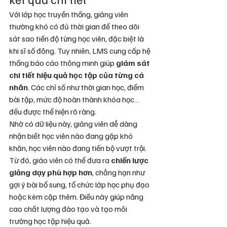
Với lớp học truyền thống, giảng viên 
thường khó có đủ thời gian để theo dõi 
sát sao tiến độ từng học viên, đặc biệt là 
khi sĩ số đông. Tuy nhiên, LMS cung cấp hệ 
thống báo cáo thông minh giúp 
giám sát 
chi tiết hiệu quả học tập của từng cá 
nhân
. Các chỉ số như thời gian học, điểm 
bài tập, mức độ hoàn thành khóa học… 
đều được thể hiện rõ ràng.
Nhờ có dữ liệu này, giảng viên dễ dàng 
nhận biết học viên nào đang gặp khó 
khăn, học viên nào đang tiến bộ vượt trội. 
Từ đó, giáo viên có thể đưa ra 
chiến lược 
giảng dạy phù hợp hơn
, chẳng hạn như 
gợi ý bài bổ sung, tổ chức lớp học phụ đạo 
hoặc kèm cặp thêm. Điều này giúp nâng 
cao chất lượng đào tạo và tạo môi 
trường học tập hiệu quả.