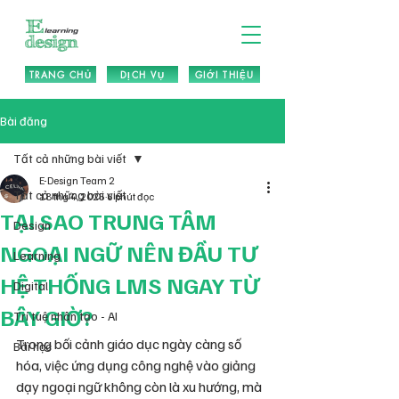
TRANG CHỦ
DỊCH VỤ
GIỚI THIỆU
Bài đăng
Tất cả những bài viết
E-Design Team 2
Tất cả những bài viết
18 thg 4, 2025
6 phút đọc
TẠI SAO TRUNG TÂM
Design
NGOẠI NGỮ NÊN ĐẦU TƯ
Learning
HỆ THỐNG LMS NGAY TỪ
Digital
BÂY GIỜ?
Trí tuệ nhân tạo - AI
Trong bối cảnh giáo dục ngày càng số 
Bài học
hóa, việc ứng dụng công nghệ vào giảng 
dạy ngoại ngữ không còn là xu hướng, mà 