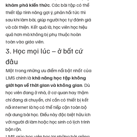
khám phá kiến thức
. Các bài tập có thể 
thiết lập tính năng gợi ý, phản hồi tức thì 
sau khi làm bài, giúp người học tự đánh giá 
và cải thiện. Kết quả là, học viên học hiệu 
quả hơn mà không bị phụ thuộc hoàn 
toàn vào giáo viên.
3. Học mọi lúc – ở bất cứ 
đâu
Một trong những ưu điểm nổi bật nhất của 
LMS chính là 
khả năng học tập không 
giới hạn về thời gian và không gian
. Dù 
học viên đang ở nhà, ở cơ quan hay thậm 
chí đang di chuyển, chỉ cần có thiết bị kết 
nối internet là họ có thể tiếp cận toàn bộ 
nội dung bài học. Điều này đặc biệt hữu ích 
với người đi làm hoặc học sinh có lịch trình 
bận rộn.
LMS giúp học viên học lại những bài giảng 