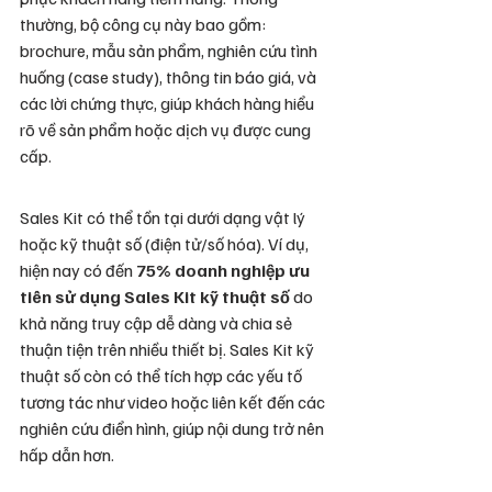
thường, bộ công cụ này bao gồm: 
brochure, mẫu sản phẩm, nghiên cứu tình 
huống (case study), thông tin báo giá, và 
các lời chứng thực, giúp khách hàng hiểu 
rõ về sản phẩm hoặc dịch vụ được cung 
cấp.
Sales Kit có thể tồn tại dưới dạng vật lý 
hoặc kỹ thuật số (điện tử/số hóa). Ví dụ, 
hiện nay có đến 
75% doanh nghiệp ưu 
tiên sử dụng Sales Kit kỹ thuật số
 do 
khả năng truy cập dễ dàng và chia sẻ 
thuận tiện trên nhiều thiết bị. Sales Kit kỹ 
thuật số còn có thể tích hợp các yếu tố 
tương tác như video hoặc liên kết đến các 
nghiên cứu điển hình, giúp nội dung trở nên 
hấp dẫn hơn.