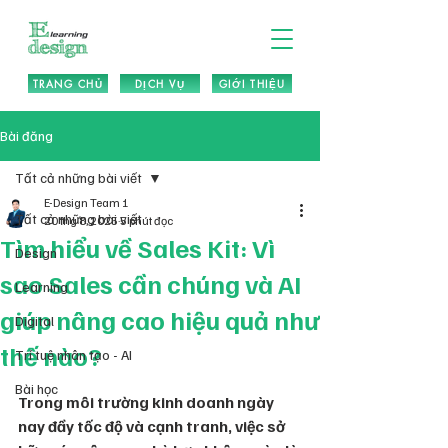
TRANG CHỦ
DỊCH VỤ
GIỚI THIỆU
Bài đăng
Tất cả những bài viết
E-Design Team 1
Tất cả những bài viết
20 thg 8, 2025
5 phút đọc
Tìm hiểu về Sales Kit: Vì
Design
sao Sales cần chúng và AI
Learning
giúp nâng cao hiệu quả như
Digital
thế nào?
Trí tuệ nhân tạo - AI
Bài học
Trong môi trường kinh doanh ngày 
nay đầy tốc độ và cạnh tranh, việc sở 