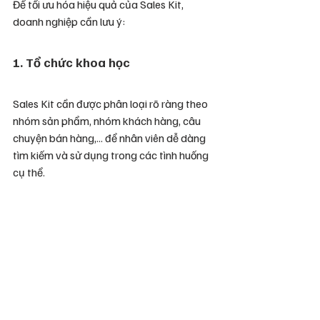
Để tối ưu hóa hiệu quả của Sales Kit, 
doanh nghiệp cần lưu ý:
1. Tổ chức khoa học
Sales Kit cần được phân loại rõ ràng theo 
nhóm sản phẩm, nhóm khách hàng, câu 
chuyện bán hàng,... để nhân viên dễ dàng 
tìm kiếm và sử dụng trong các tình huống 
cụ thể.
2. Cập nhật thường xuyên
Thông tin trong Sales Kit cần được cập 
nhật định kỳ theo biến động của thị 
trường, giá cả, và chiến lược sản phẩm để 
đảm bảo đội ngũ luôn có thông tin mới 