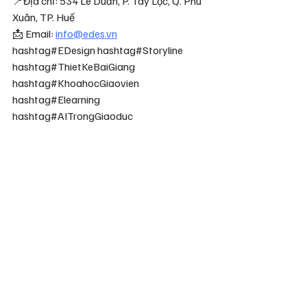
📍Địa chỉ: 534 Lê Duẩn, P. Tây Lộc, Q. Phú 
Xuân, TP. Huế
📩 Email: 
info@edes.vn
hashtag#EDesign hashtag#Storyline 
hashtag#ThietKeBaiGiang 
hashtag#KhoahocGiaovien 
hashtag#Elearning 
hashtag#AITrongGiaoduc 
hashtag#GiaovienSangtao 
hashtag#DayHocHieuQua
Bài đăng gần đây
Xem tất cả