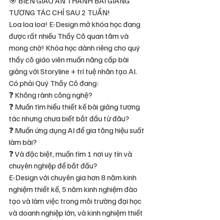
🎯 BIẾN GIÁO ÁN THÀNH BÀI GIẢNG 
TƯƠNG TÁC CHỈ SAU 2 TUẦN!
Loa loa loa! E-Design mở khóa học đang 
được rất nhiều Thầy Cô quan tâm và 
mong chờ! Khóa học dành riêng cho quý 
thầy cô giáo viên muốn nâng cấp bài 
giảng với Storyline + trí tuệ nhân tạo AI.
Có phải Quý Thầy Cô đang:
❓ Không rành công nghệ?
❓ Muốn tìm hiểu thiết kế bài giảng tương 
tác nhưng chưa biết bắt đầu từ đâu?
❓ Muốn ứng dụng AI để gia tăng hiệu suất 
làm bài?
❓ Và đặc biệt, muốn tìm 1 nơi uy tín và 
chuyên nghiệp để bắt đầu?
E-Design với chuyên gia hơn 8 năm kinh 
nghiệm thiết kế, 5 năm kinh nghiệm đào 
tạo và làm việc trong môi trường đại học 
và doanh nghiệp lớn, và kinh nghiệm thiết 