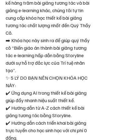
kế hàng trăm bài giảng tương tác và bài 
giảng e-learning khác, chúng tôi tự tin 
cung cấp khóa học thiết kế bài giảng 
tương tác chất lượng nhất đến Quý Thầy 
Cô.
➡️ Khóa học này sinh ra để giúp quý thầy 
cô “Biến giáo án thành bài giảng tương 
tác e-learning hấp dẫn bằng Storyline 
dưới sự hỗ trợ đắc lực của Trí tuệ nhân 
tạo”.
✨ 5 LÝ DO BẠN NÊN CHỌN KHÓA HỌC 
NÀY:
✔️ Ứng dụng AI trong thiết kế bài giảng 
giúp đẩy nhanh hiệu suất thiết kế.
✔️ Hướng dẫn từ A-Z cách thiết kế bài 
giảng tương tác bằng Storyline.
✔️ Hướng dẫn cách triển khai bài giảng 
trực tuyến cho học sinh học với chi phí 0 
đồng.