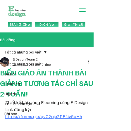
TRANG CHỦ
DỊCH VỤ
GIỚI THIỆU
Bài đăng
Tất cả những bài viết
E-Design Team 2
Tất cả những bài viết
21 thg 5, 2025
2 phút đọc
BIẾN GIÁO ÁN THÀNH BÀI
Design
GIẢNG TƯƠNG TÁC CHỈ SAU
Learning
2 TUẦN!
Digital
Thiết kế bài giảng Elearning cùng E-Design
Trí tuệ nhân tạo - AI
Link đăng ký: 
Bài học
https://forms.gle/qvC2qje2PE4iv5aH6