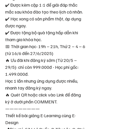
✔️ Được kèm cặp 1:1 để giải đáp thắc 
mắc sau khóa đào tạo theo lịch cá nhân.
✔️ Học xong có sản phẩm thật, áp dụng 
được ngay.
✔️ Được tặng bộ quà tặng hấp dẫn khi 
tham gia khóa học.
📅 Thời gian học: 19h – 21h, Thứ 2 – 4 – 6 
(từ 16/6 đến 27/6/2025)
🔥 Ưu đãi khi đăng ký sớm (Từ 20/5 – 
29/5): chỉ còn 999.000đ - Học phí gốc: 
1.499.000đ.
Học 1 lần nhưng ứng dụng được nhiều, 
nhanh tay đăng ký ngay.
🔥 Quét QR hoặc click vào Link để đăng 
ký ở dưới phần COMMENT.
————————
Thiết kế bài giảng E-Learning cùng E-
Design