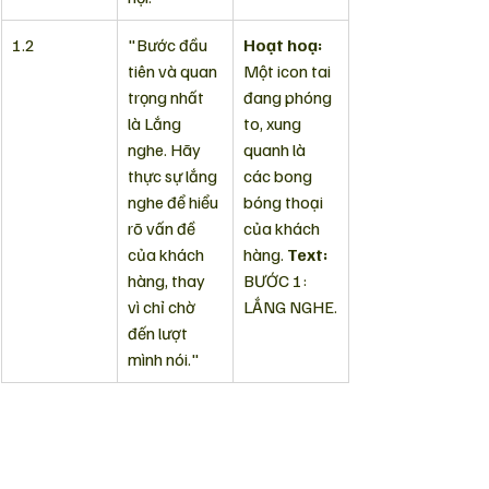
1.2
"Bước đầu 
Hoạt hoạ:
tiên và quan 
Một icon tai 
trọng nhất 
đang phóng 
là Lắng 
to, xung 
nghe. Hãy 
quanh là 
thực sự lắng 
các bong 
nghe để hiểu 
bóng thoại 
rõ vấn đề 
của khách 
của khách 
hàng. 
Text:
hàng, thay 
BƯỚC 1: 
vì chỉ chờ 
LẮNG NGHE.
đến lượt 
mình nói."