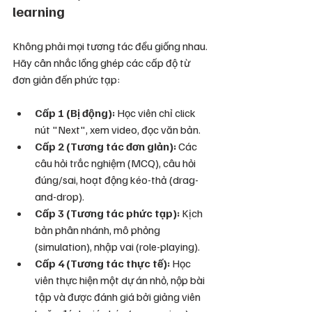
learning
Không phải mọi tương tác đều giống nhau. 
Hãy cân nhắc lồng ghép các cấp độ từ 
đơn giản đến phức tạp:
Cấp 1 (Bị động):
 Học viên chỉ click 
nút "Next", xem video, đọc văn bản.
Cấp 2 (Tương tác đơn giản):
 Các 
câu hỏi trắc nghiệm (MCQ), câu hỏi 
đúng/sai, hoạt động kéo-thả (drag-
and-drop).
Cấp 3 (Tương tác phức tạp):
 Kịch 
bản phân nhánh, mô phỏng 
(simulation), nhập vai (role-playing).
Cấp 4 (Tương tác thực tế):
 Học 
viên thực hiện một dự án nhỏ, nộp bài 
tập và được đánh giá bởi giảng viên 