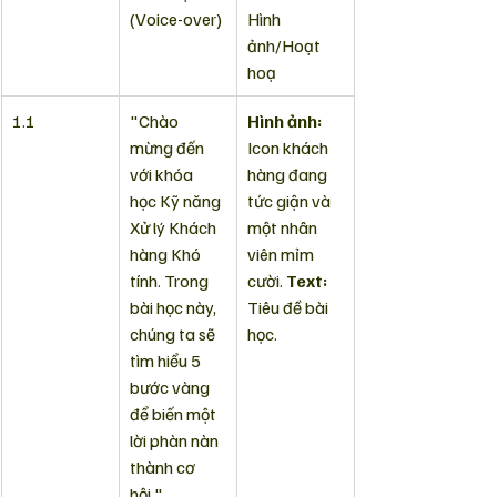
(Voice-over)
Hình 
ảnh/Hoạt 
hoạ
1.1
"Chào 
Hình ảnh:
mừng đến 
Icon khách 
với khóa 
hàng đang 
học Kỹ năng 
tức giận và 
Xử lý Khách 
một nhân 
hàng Khó 
viên mỉm 
tính. Trong 
cười. 
Text:
bài học này, 
Tiêu đề bài 
chúng ta sẽ 
học.
tìm hiểu 5 
bước vàng 
để biến một 
lời phàn nàn 
thành cơ 
hội."