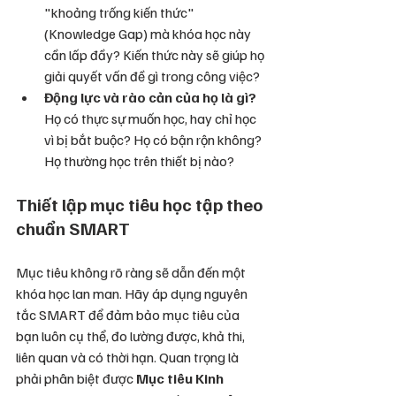
"khoảng trống kiến thức" 
(Knowledge Gap) mà khóa học này 
cần lấp đầy? Kiến thức này sẽ giúp họ 
giải quyết vấn đề gì trong công việc?
Động lực và rào cản của họ là gì?
Họ có thực sự muốn học, hay chỉ học 
vì bị bắt buộc? Họ có bận rộn không? 
Họ thường học trên thiết bị nào?
Thiết lập mục tiêu học tập theo 
chuẩn SMART
Mục tiêu không rõ ràng sẽ dẫn đến một 
khóa học lan man. Hãy áp dụng nguyên 
tắc SMART để đảm bảo mục tiêu của 
bạn luôn cụ thể, đo lường được, khả thi, 
liên quan và có thời hạn. Quan trọng là 
phải phân biệt được 
Mục tiêu Kinh 