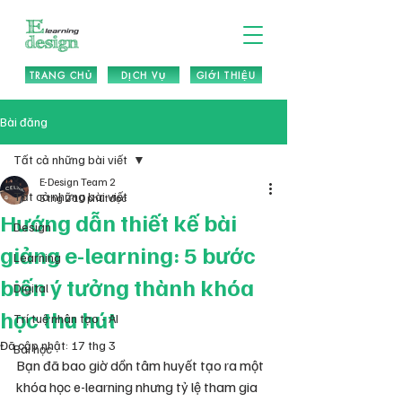
TRANG CHỦ
DỊCH VỤ
GIỚI THIỆU
Bài đăng
Tất cả những bài viết
E-Design Team 2
Tất cả những bài viết
5 thg 2
10 phút đọc
Hướng dẫn thiết kế bài
Design
giảng e-learning: 5 bước
Learning
biến ý tưởng thành khóa
Digital
học thu hút
Trí tuệ nhân tạo - AI
Đã cập nhật:
17 thg 3
Bài học
Bạn đã bao giờ dồn tâm huyết tạo ra một 
khóa học e-learning nhưng tỷ lệ tham gia 