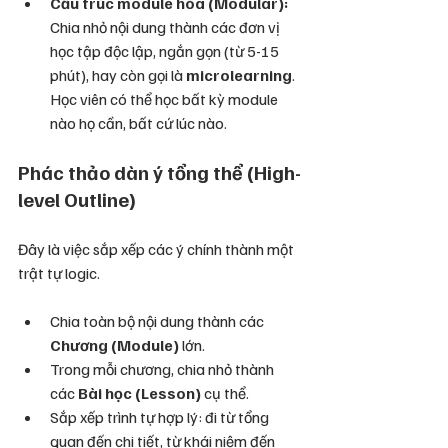
Cấu trúc module hóa (Modular):
Chia nhỏ nội dung thành các đơn vị 
học tập độc lập, ngắn gọn (từ 5-15 
phút), hay còn gọi là 
microlearning
. 
Học viên có thể học bất kỳ module 
nào họ cần, bất cứ lúc nào.
Phác thảo dàn ý tổng thể (High-
level Outline)
Đây là việc sắp xếp các ý chính thành một 
trật tự logic.
Chia toàn bộ nội dung thành các 
Chương (Module)
 lớn.
Trong mỗi chương, chia nhỏ thành 
các 
Bài học (Lesson)
 cụ thể.
Sắp xếp trình tự hợp lý: đi từ tổng 
quan đến chi tiết, từ khái niệm đến 