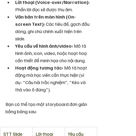
Lời thoại (Voice-over/Narration):
Phần lời đọc sẽ được thu âm.
Văn bản trên màn hình (On-
screen Text):
 Các tiêu đề, gạch đầu 
dòng, ghi chú chính xuất hiện trên 
slide.
Yêu cầu về hình ảnh/video:
 Mô tả 
hình ảnh, icon, video, hoặc hoạt hoạ 
cần thiết để minh họa cho nội dung.
Hoạt động tương tác:
 Mô tả hoạt 
động mà học viên cần thực hiện (ví 
dụ: "Câu hỏi trắc nghiệm", "Kéo và 
thả vào ô đúng").
Bạn có thể tạo một storyboard đơn giản 
bằng bảng sau:
STT Slide
Lời thoại 
Yêu cầu 