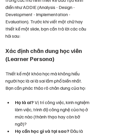
điển như ADDIE (Analysis - Design - 
Development - Implementation - 
Evaluation). Trước khi viết một chữ hay 
thiết kế một slide, bạn cần trả lời các câu 
hỏi sau:
Xác định chân dung học viên 
(Learner Persona)
Thiết kế một khóa học mà không hiểu 
người học là ai là sai lầm phổ biến nhất. 
Bạn cần phác thảo rõ chân dung của họ:
Họ là ai?
 Vị trí công việc, kinh nghiệm 
làm việc, trình độ công nghệ của họ ở 
mức nào (thành thạo hay còn bỡ 
ngỡ)?
Họ cần học gì và tại sao?
 Đâu là 