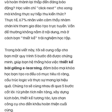
và hoàn thành lại thấp đến đáng báo 
động? Học viên chỉ "click-next" cho xong 
mà không thực sự tiếp thu kiến thức? 
Thực tế, 67% nhân viên cảm thấy nhàm 
chán khi tham gia đào tạo trực tuyến. Vấn 
đề thường không nằm ở nội dung, mà ở 
cách bạn "thiết kế" trải nghiệm học tập.
Trong bài viết này, tôi sẽ cung cấp cho 
bạn một quy trình 5 bước đã được chứng 
minh, giúp bạn hệ thống hóa việc 
thiết kế 
bài giảng e-learning
, đảm bảo mọi khóa 
học bạn tạo ra đều có mục tiêu rõ ràng, 
cấu trúc logic và thực sự mang lại hiệu 
quả. Chúng ta sẽ cùng nhau đi qua 5 bước 
cốt lõi: từ phân tích nền tảng, xây dựng 
kịch bản, thiết kế tương tác, lựa chọn 
công cụ cho đến khâu hoàn thiện cuối 
cùng.