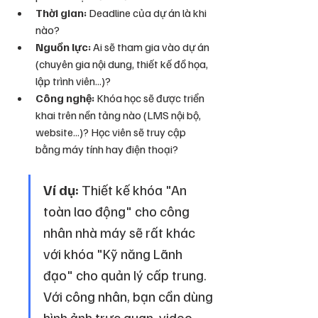
Thời gian:
 Deadline của dự án là khi 
nào?
Nguồn lực:
 Ai sẽ tham gia vào dự án 
(chuyên gia nội dung, thiết kế đồ họa, 
lập trình viên...)?
Công nghệ:
 Khóa học sẽ được triển 
khai trên nền tảng nào (LMS nội bộ, 
website...)? Học viên sẽ truy cập 
bằng máy tính hay điện thoại?
Ví dụ:
 Thiết kế khóa "An 
toàn lao động" cho công 
nhân nhà máy sẽ rất khác 
với khóa "Kỹ năng Lãnh 
đạo" cho quản lý cấp trung. 
Với công nhân, bạn cần dùng 
hình ảnh trực quan, video 