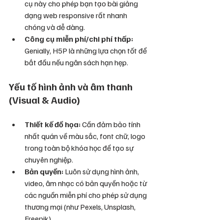
cụ này cho phép bạn tạo bài giảng 
dạng web responsive rất nhanh 
chóng và dễ dàng.
Công cụ miễn phí/chi phí thấp:
Genially, H5P là những lựa chọn tốt để 
bắt đầu nếu ngân sách hạn hẹp.
Yếu tố hình ảnh và âm thanh 
(Visual & Audio)
Thiết kế đồ họa:
 Cần đảm bảo tính 
nhất quán về màu sắc, font chữ, logo 
trong toàn bộ khóa học để tạo sự 
chuyên nghiệp.
Bản quyền:
 Luôn sử dụng hình ảnh, 
video, âm nhạc có bản quyền hoặc từ 
các nguồn miễn phí cho phép sử dụng 
thương mại (như Pexels, Unsplash, 
Freepik).