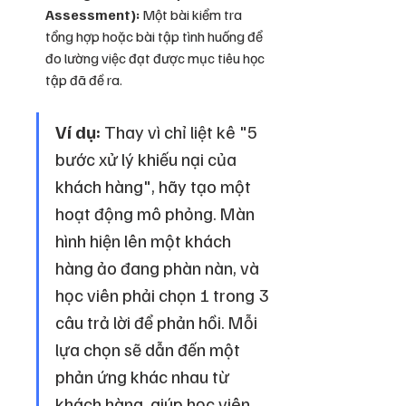
Assessment):
 Một bài kiểm tra 
tổng hợp hoặc bài tập tình huống để 
đo lường việc đạt được mục tiêu học 
tập đã đề ra.
Ví dụ:
 Thay vì chỉ liệt kê "5 
bước xử lý khiếu nại của 
khách hàng", hãy tạo một 
hoạt động mô phỏng. Màn 
hình hiện lên một khách 
hàng ảo đang phàn nàn, và 
học viên phải chọn 1 trong 3 
câu trả lời để phản hồi. Mỗi 
lựa chọn sẽ dẫn đến một 
phản ứng khác nhau từ 
khách hàng, giúp học viên 