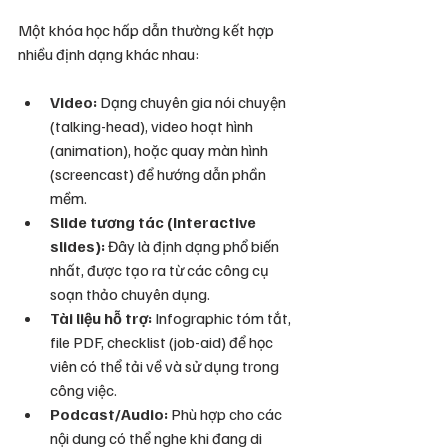
Một khóa học hấp dẫn thường kết hợp 
nhiều định dạng khác nhau:
Video:
 Dạng chuyên gia nói chuyện 
(talking-head), video hoạt hình 
(animation), hoặc quay màn hình 
(screencast) để hướng dẫn phần 
mềm.
Slide tương tác (Interactive 
slides):
 Đây là định dạng phổ biến 
nhất, được tạo ra từ các công cụ 
soạn thảo chuyên dụng.
Tài liệu hỗ trợ:
 Infographic tóm tắt, 
file PDF, checklist (job-aid) để học 
viên có thể tải về và sử dụng trong 
công việc.
Podcast/Audio:
 Phù hợp cho các 
nội dung có thể nghe khi đang di 