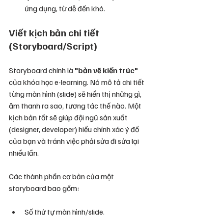
ứng dụng, từ dễ đến khó.
Viết kịch bản chi tiết 
(Storyboard/Script)
Storyboard chính là 
"bản vẽ kiến trúc"
của khóa học e-learning. Nó mô tả chi tiết 
từng màn hình (slide) sẽ hiển thị những gì, 
âm thanh ra sao, tương tác thế nào. Một 
kịch bản tốt sẽ giúp đội ngũ sản xuất 
(designer, developer) hiểu chính xác ý đồ 
của bạn và tránh việc phải sửa đi sửa lại 
nhiều lần.
Các thành phần cơ bản của một 
storyboard bao gồm:
Số thứ tự màn hình/slide.