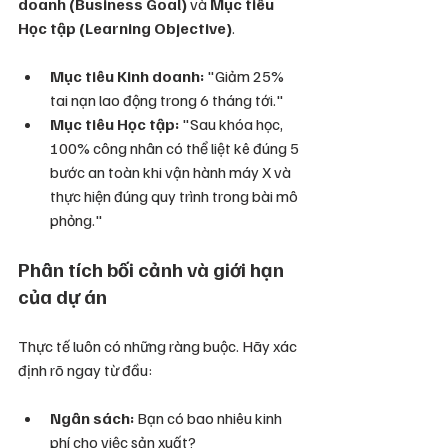
doanh (Business Goal)
 và 
Mục tiêu 
Học tập (Learning Objective)
.
Mục tiêu Kinh doanh:
 "Giảm 25% 
tai nạn lao động trong 6 tháng tới."
Mục tiêu Học tập:
 "Sau khóa học, 
100% công nhân có thể liệt kê đúng 5 
bước an toàn khi vận hành máy X và 
thực hiện đúng quy trình trong bài mô 
phỏng."
Phân tích bối cảnh và giới hạn 
của dự án
Thực tế luôn có những ràng buộc. Hãy xác 
định rõ ngay từ đầu:
Ngân sách:
 Bạn có bao nhiêu kinh 
phí cho việc sản xuất?