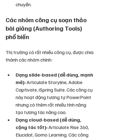
chuyển.
Các nhóm công cụ soạn thảo 
bài giảng (Authoring Tools) 
phổ biến
Thị trường có rất nhiều công cụ, được chia 
thành các nhóm chính:
Dạng slide-based (dễ dùng, mạnh 
mẽ):
 Articulate Storyline, Adobe 
Captivate, iSpring Suite. Các công cụ 
này hoạt động tương tự PowerPoint 
nhưng có thêm rất nhiều tính năng 
tạo tương tác nâng cao.
Dạng cloud-based (dễ dùng, 
cộng tác tốt):
 Articulate Rise 360, 
Elucidat, Gomo Learning. Các công 