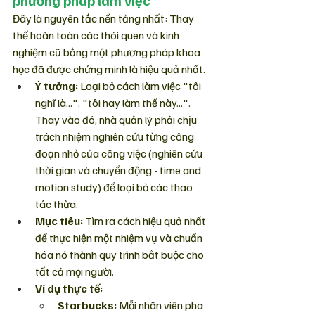
phương pháp làm việc
Đây là nguyên tắc nền tảng nhất: Thay 
thế hoàn toàn các thói quen và kinh 
nghiệm cũ bằng một phương pháp khoa 
học đã được chứng minh là hiệu quả nhất.
Ý tưởng:
 Loại bỏ cách làm việc "tôi 
nghĩ là...", "tôi hay làm thế này...". 
Thay vào đó, nhà quản lý phải chịu 
trách nhiệm nghiên cứu từng công 
đoạn nhỏ của công việc (nghiên cứu 
thời gian và chuyển động - time and 
motion study) để loại bỏ các thao 
tác thừa.
Mục tiêu:
 Tìm ra cách hiệu quả nhất 
để thực hiện một nhiệm vụ và chuẩn 
hóa nó thành quy trình bắt buộc cho 
tất cả mọi người.
Ví dụ thực tế:
Starbucks:
 Mỗi nhân viên pha 