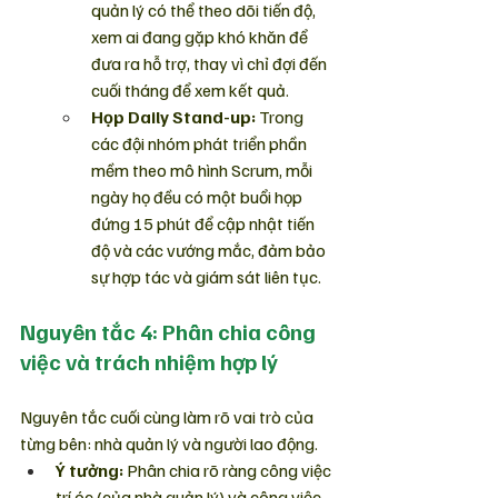
quản lý có thể theo dõi tiến độ, 
xem ai đang gặp khó khăn để 
đưa ra hỗ trợ, thay vì chỉ đợi đến 
cuối tháng để xem kết quả.
Họp Daily Stand-up:
 Trong 
các đội nhóm phát triển phần 
mềm theo mô hình Scrum, mỗi 
ngày họ đều có một buổi họp 
đứng 15 phút để cập nhật tiến 
độ và các vướng mắc, đảm bảo 
sự hợp tác và giám sát liên tục.
Nguyên tắc 4: Phân chia công 
việc và trách nhiệm hợp lý
Nguyên tắc cuối cùng làm rõ vai trò của 
từng bên: nhà quản lý và người lao động.
Ý tưởng:
 Phân chia rõ ràng công việc 
trí óc (của nhà quản lý) và công việc 