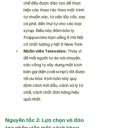
chế đều được đào tạo để thực 
hiện các thao tác theo một trình 
tự chuẩn xác, từ việc lấy cốc, xay 
cà phê, đến thứ tự cho các loại 
syrup. Điều này đảm bảo ly 
Frappuccino bạn uống ở Hà Nội 
có chất lượng y hệt ở New York.
Nhân viên Telesales:
 Thay vì 
để mỗi người tự do nói chuyện, 
các công ty xây dựng một kịch 
bản gọi điện (call script) đã được 
tối ưu hóa. Kịch bản này quy 
định cách mở đầu, cách xử lý từ 
chối, cách chốt đơn hàng hiệu 
quả nhất.
Nguyên tắc 2: Lựa chọn và đào 
tạo nhân viên một cách khoa 