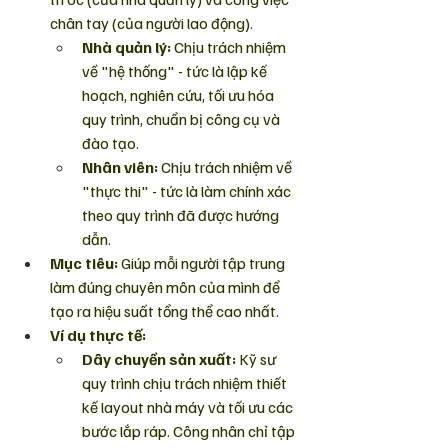
chân tay (của người lao động).
Nhà quản lý:
 Chịu trách nhiệm 
về "hệ thống" - tức là lập kế 
hoạch, nghiên cứu, tối ưu hóa 
quy trình, chuẩn bị công cụ và 
đào tạo.
Nhân viên:
 Chịu trách nhiệm về 
"thực thi" - tức là làm chính xác 
theo quy trình đã được hướng 
dẫn.
Mục tiêu:
 Giúp mỗi người tập trung 
làm đúng chuyên môn của mình để 
tạo ra hiệu suất tổng thể cao nhất.
Ví dụ thực tế:
Dây chuyền sản xuất:
 Kỹ sư 
quy trình chịu trách nhiệm thiết 
kế layout nhà máy và tối ưu các 
bước lắp ráp. Công nhân chỉ tập 