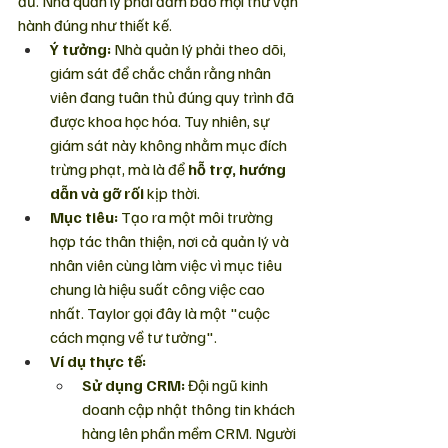
đủ. Nhà quản lý phải đảm bảo mọi thứ vận 
hành đúng như thiết kế.
Ý tưởng:
 Nhà quản lý phải theo dõi, 
giám sát để chắc chắn rằng nhân 
viên đang tuân thủ đúng quy trình đã 
được khoa học hóa. Tuy nhiên, sự 
giám sát này không nhằm mục đích 
trừng phạt, mà là để 
hỗ trợ, hướng 
dẫn và gỡ rối
 kịp thời.
Mục tiêu:
 Tạo ra một môi trường 
hợp tác thân thiện, nơi cả quản lý và 
nhân viên cùng làm việc vì mục tiêu 
chung là hiệu suất công việc cao 
nhất. Taylor gọi đây là một "cuộc 
cách mạng về tư tưởng".
Ví dụ thực tế:
Sử dụng CRM:
 Đội ngũ kinh 
doanh cập nhật thông tin khách 
hàng lên phần mềm CRM. Người 