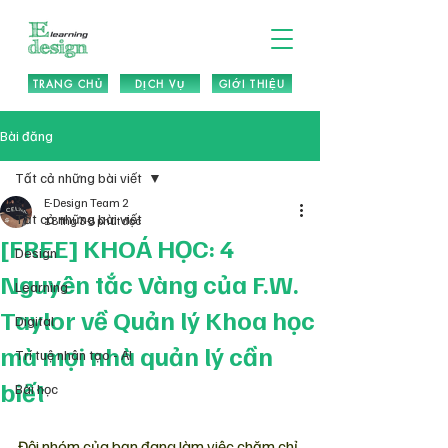
TRANG CHỦ
DỊCH VỤ
GIỚI THIỆU
Bài đăng
Tất cả những bài viết
E-Design Team 2
Tất cả những bài viết
18 thg 3
8 phút đọc
[FREE] KHOÁ HỌC: 4
Design
Nguyên tắc Vàng của F.W.
Learning
Taylor về Quản lý Khoa học
Digital
mà mọi nhà quản lý cần
Trí tuệ nhân tạo - AI
biết
Bài học
Đội nhóm của bạn đang làm việc chăm chỉ 