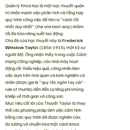
Quản lý Khoa học là một học thuyết quản 
trị nhấn mạnh việc phân tích và tổng hợp 
quy trình công việc để tìm ra "cách tốt 
nhất duy nhất" (the one best way) nhằm 
tối đa hóa năng suất lao động.
Cha đẻ của học thuyết này là 
Frederick 
Winslow Taylor
 (1856-1915), một kỹ sư 
người Mỹ. Ông nhận thấy trong cuộc Cách 
mạng Công nghiệp, các nhà máy hoạt 
động rất thiếu hiệu quả, công nhân làm 
việc dựa trên thói quen và kinh nghiệm cá 
nhân (được gọi là "quy tắc ngón tay cái" - 
rule of thumb) dẫn đến sự lãng phí khủng 
khiếp về thời gian và công sức.
Mục tiêu cốt lõi của Thuyết Taylor là thay 
thế các phương pháp làm việc cảm tính 
bằng các quy trình đã được nghiên cứu, 
đo lường và chuẩn hóa một cách khoa 