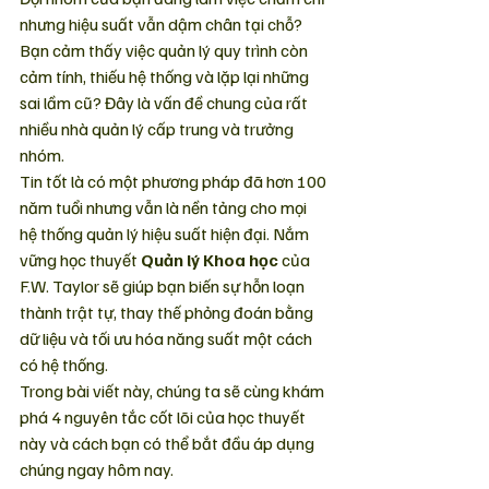
nhưng hiệu suất vẫn dậm chân tại chỗ? 
Bạn cảm thấy việc quản lý quy trình còn 
cảm tính, thiếu hệ thống và lặp lại những 
sai lầm cũ? Đây là vấn đề chung của rất 
nhiều nhà quản lý cấp trung và trưởng 
nhóm.
Tin tốt là có một phương pháp đã hơn 100 
năm tuổi nhưng vẫn là nền tảng cho mọi 
hệ thống quản lý hiệu suất hiện đại. Nắm 
vững học thuyết 
Quản lý Khoa học
 của 
F.W. Taylor sẽ giúp bạn biến sự hỗn loạn 
thành trật tự, thay thế phỏng đoán bằng 
dữ liệu và tối ưu hóa năng suất một cách 
có hệ thống.
Trong bài viết này, chúng ta sẽ cùng khám 
phá 4 nguyên tắc cốt lõi của học thuyết 
này và cách bạn có thể bắt đầu áp dụng 
chúng ngay hôm nay.