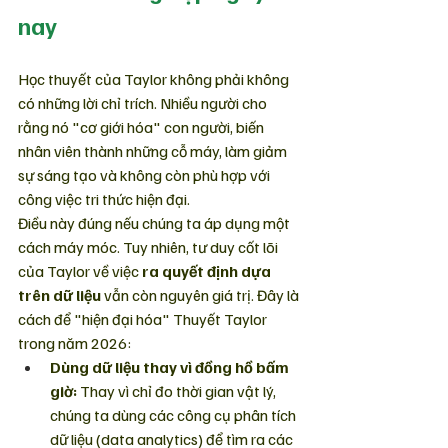
nay
Học thuyết của Taylor không phải không 
có những lời chỉ trích. Nhiều người cho 
rằng nó "cơ giới hóa" con người, biến 
nhân viên thành những cỗ máy, làm giảm 
sự sáng tạo và không còn phù hợp với 
công việc tri thức hiện đại.
Điều này đúng nếu chúng ta áp dụng một 
cách máy móc. Tuy nhiên, tư duy cốt lõi 
của Taylor về việc 
ra quyết định dựa 
trên dữ liệu
 vẫn còn nguyên giá trị. Đây là 
cách để "hiện đại hóa" Thuyết Taylor 
trong năm 2026:
Dùng dữ liệu thay vì đồng hồ bấm 
giờ:
 Thay vì chỉ đo thời gian vật lý, 
chúng ta dùng các công cụ phân tích 
dữ liệu (data analytics) để tìm ra các 