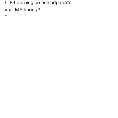
5. E-Learning có tích hợp được 
với LMS không?
Có.
Bài giảng được thiết kế theo chuẩn:
SCORM
xAPI
và có thể tích hợp với nhiều hệ thống LMS 
như:
Moodle
LMS nội bộ doanh nghiệp
Nền tảng đào tạo trực tuyến khác
Điều này giúp doanh nghiệp dễ dàng quản 
lý tiến độ học tập và kết quả đào tạo.
6. Thời gian thiết kế một bài 
giảng E-Learning mất bao lâu?
Thời gian triển khai phụ thuộc vào:
Độ dài nội dung
Mức độ tương tác