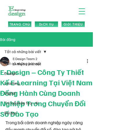
TRANG CHỦ
DỊCH VỤ
GIỚI THIỆU
Bài đăng
Tất cả những bài viết
E-Design Team 2
Tất cả những bài viết
14 thg 5
7 phút đọc
E-Design – Công Ty Thiết
Design
Kế E-Learning Tại Việt Nam
Learning
Đồng Hành Cùng Doanh
Digital
Nghiệp Trong Chuyển Đổi
Trí tuệ nhân tạo - AI
Số Đào Tạo
Bài học
Trong bối cảnh doanh nghiệp ngày càng 
đẩy mạnh chuyển đổi số, đào tạo nội bộ 