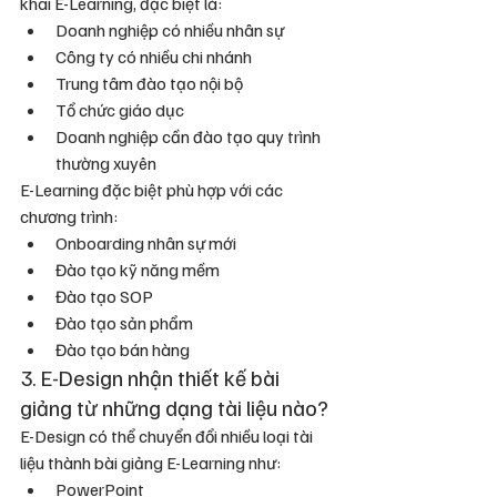
khai E-Learning, đặc biệt là:
Doanh nghiệp có nhiều nhân sự
Công ty có nhiều chi nhánh
Trung tâm đào tạo nội bộ
Tổ chức giáo dục
Doanh nghiệp cần đào tạo quy trình 
thường xuyên
E-Learning đặc biệt phù hợp với các 
chương trình:
Onboarding nhân sự mới
Đào tạo kỹ năng mềm
Đào tạo SOP
Đào tạo sản phẩm
Đào tạo bán hàng
3. E-Design nhận thiết kế bài 
giảng từ những dạng tài liệu nào?
E-Design có thể chuyển đổi nhiều loại tài 
liệu thành bài giảng E-Learning như:
PowerPoint