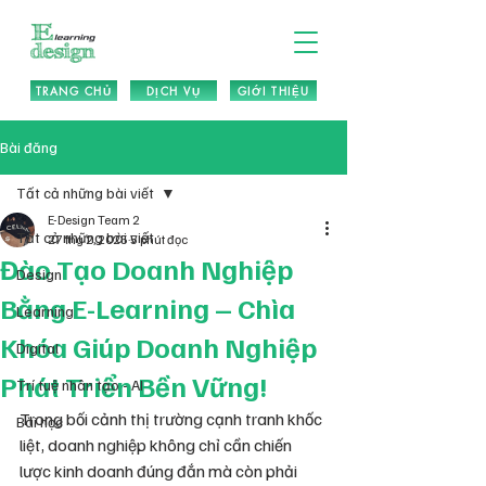
TRANG CHỦ
DỊCH VỤ
GIỚI THIỆU
Bài đăng
Tất cả những bài viết
E-Design Team 2
Tất cả những bài viết
27 thg 2, 2025
5 phút đọc
Đào Tạo Doanh Nghiệp
Design
Bằng E-Learning – Chìa
Learning
Khóa Giúp Doanh Nghiệp
Digital
Phát Triển Bền Vững!
Trí tuệ nhân tạo - AI
Trong bối cảnh thị trường cạnh tranh khốc 
Bài học
liệt, doanh nghiệp không chỉ cần chiến 
lược kinh doanh đúng đắn mà còn phải 