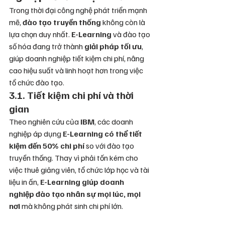
Trong thời đại công nghệ phát triển mạnh 
mẽ, 
đào tạo truyền thống
 không còn là 
lựa chọn duy nhất. 
E-Learning
 và đào tạo 
số hóa đang trở thành 
giải pháp tối ưu
, 
giúp doanh nghiệp tiết kiệm chi phí, nâng 
cao hiệu suất và linh hoạt hơn trong việc 
tổ chức đào tạo.
3.1. Tiết kiệm chi phí và thời 
gian
Theo nghiên cứu của 
IBM
, các doanh 
nghiệp áp dụng 
E-Learning có thể tiết 
kiệm đến 50% chi phí
 so với đào tạo 
truyền thống. Thay vì phải tốn kém cho 
việc thuê giảng viên, tổ chức lớp học và tài 
liệu in ấn, 
E-Learning giúp doanh 
nghiệp đào tạo nhân sự mọi lúc, mọi 
nơi
 mà không phát sinh chi phí lớn.