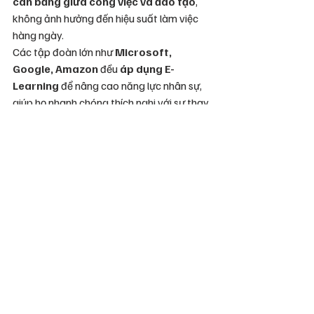
cân bằng giữa công việc và đào tạo
, 
không ảnh hưởng đến hiệu suất làm việc 
hàng ngày.
Các tập đoàn lớn như 
Microsoft, 
Google, Amazon
 đều 
áp dụng E-
Learning
 để nâng cao năng lực nhân sự, 
giúp họ nhanh chóng thích nghi với sự thay 
đổi của thị trường.
3.3. Đánh giá chính xác hiệu 
quả đào tạo
Với các công cụ 
phân tích dữ liệu học 
tập
, doanh nghiệp có thể theo dõi 
tiến 
độ, mức độ hoàn thành và kết quả đào 
tạo của từng nhân viên
. Điều này giúp 
doanh nghiệp 
tối ưu nội dung đào tạo
, 
đảm bảo rằng nhân viên không chỉ học mà 
còn 
ứng dụng được vào công việc thực 
tế
.
4. E-Design – Giải pháp 