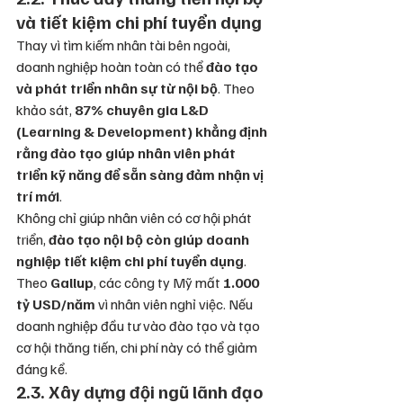
và tiết kiệm chi phí tuyển dụng
Thay vì tìm kiếm nhân tài bên ngoài, 
doanh nghiệp hoàn toàn có thể 
đào tạo 
và phát triển nhân sự từ nội bộ
. Theo 
khảo sát, 
87% chuyên gia L&D 
(Learning & Development) khẳng định 
rằng đào tạo giúp nhân viên phát 
triển kỹ năng để sẵn sàng đảm nhận vị 
trí mới
.
Không chỉ giúp nhân viên có cơ hội phát 
triển, 
đào tạo nội bộ còn giúp doanh 
nghiệp tiết kiệm chi phí tuyển dụng
. 
Theo 
Gallup
, các công ty Mỹ mất 
1.000 
tỷ USD/năm
 vì nhân viên nghỉ việc. Nếu 
doanh nghiệp đầu tư vào đào tạo và tạo 
cơ hội thăng tiến, chi phí này có thể giảm 
đáng kể.
2.3. Xây dựng đội ngũ lãnh đạo 