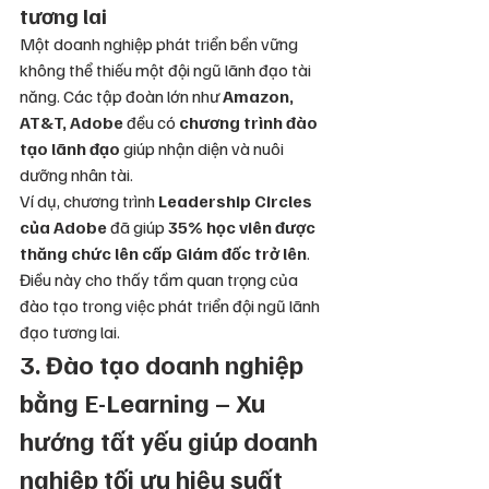
tương lai
Một doanh nghiệp phát triển bền vững 
không thể thiếu một đội ngũ lãnh đạo tài 
năng. Các tập đoàn lớn như 
Amazon, 
AT&T, Adobe
 đều có 
chương trình đào 
tạo lãnh đạo
 giúp nhận diện và nuôi 
dưỡng nhân tài.
Ví dụ, chương trình 
Leadership Circles 
của Adobe
 đã giúp 
35% học viên được 
thăng chức lên cấp Giám đốc trở lên
. 
Điều này cho thấy tầm quan trọng của 
đào tạo trong việc phát triển đội ngũ lãnh 
đạo tương lai.
3. Đào tạo doanh nghiệp 
bằng E-Learning – Xu 
hướng tất yếu giúp doanh 
nghiệp tối ưu hiệu suất