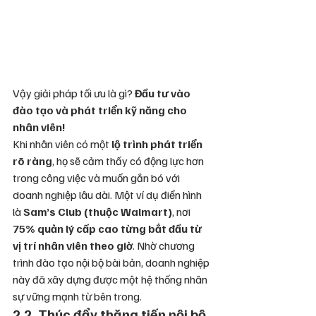
Vậy giải pháp tối ưu là gì? 
Đầu tư vào 
đào tạo và phát triển kỹ năng cho 
nhân viên!
Khi nhân viên có một 
lộ trình phát triển 
rõ ràng
, họ sẽ cảm thấy có động lực hơn 
trong công việc và muốn gắn bó với 
doanh nghiệp lâu dài. Một ví dụ điển hình 
là 
Sam’s Club (thuộc Walmart)
, nơi 
75% quản lý cấp cao từng bắt đầu từ 
vị trí nhân viên theo giờ
. Nhờ chương 
trình đào tạo nội bộ bài bản, doanh nghiệp 
này đã xây dựng được một hệ thống nhân 
sự vững mạnh từ bên trong.
2.2. Thúc đẩy thăng tiến nội bộ 