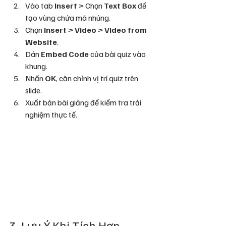
Vào tab 
Insert
 > Chọn 
Text Box
 để 
tạo vùng chứa mã nhúng.
Chọn 
Insert
 > 
Video
 > 
Video from 
Website
.
Dán 
Embed Code
 của bài quiz vào 
khung.
Nhấn 
OK
, căn chỉnh vị trí quiz trên 
slide.
Xuất bản bài giảng để kiểm tra trải 
nghiệm thực tế.
3. Lưu Ý Khi Tích Hợp 