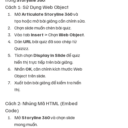
Cách 1: Sử Dụng Web Object
Mở 
Articulate Storyline 360
 và 
tạo hoặc mở bài giảng cần chỉnh sửa.
Chọn slide muốn chèn bài quiz.
Vào tab 
Insert
 > Chọn 
Web Object
.
Dán 
URL
 bài quiz đã sao chép từ 
Quizizz.
Tích chọn 
Display in Slide
 để quiz 
hiển thị trực tiếp trên bài giảng.
Nhấn 
OK
, căn chỉnh kích thước Web 
Object trên slide.
Xuất bản bài giảng để kiểm tra hiển 
thị.
Cách 2: Nhúng Mã HTML (Embed 
Code)
Mở 
Storyline 360
 và chọn slide 
mong muốn.