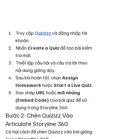
Truy cập 
Quizizz
 và đăng nhập tài 
khoản.
Nhấn 
Create a Quiz
 để tạo bài kiểm 
tra mới.
Thiết lập câu hỏi và câu trả lời theo 
nội dung giảng dạy.
Sau khi hoàn tất, chọn 
Assign 
Homework
 hoặc 
Start a Live Quiz
.
Sao chép 
URL
 hoặc 
mã nhúng 
(Embed Code)
 của bài quiz để sử 
dụng trong Storyline 360.
Bước 2: Chèn Quizizz Vào 
Articulate Storyline 360
Có hai cách để chèn Quizizz vào bài giảng 
trong 
Storyline 360
: