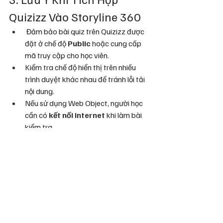
Quizizz Vào Storyline 360
 Đảm bảo bài quiz trên Quizizz được 
đặt ở chế độ 
Public
 hoặc cung cấp 
mã truy cập cho học viên.
Kiểm tra chế độ hiển thị trên nhiều 
trình duyệt khác nhau để tránh lỗi tải 
nội dung.
Nếu sử dụng Web Object, người học 
cần có 
kết nối internet
 khi làm bài 
kiểm tra.
Khi nhúng bằng mã HTML, đảm bảo 
nền tảng xuất bản của Storyline hỗ 
trợ 
iframe
 để hiển thị nội dung nhúng.
4. Kết Luận
Tích hợp 
Quizizz vào Articulate 
Storyline 360
 không chỉ giúp bài giảng 
trở nên hấp dẫn hơn mà còn tăng cường 