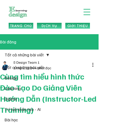
TRANG CHỦ
DỊCH VỤ
GIỚI THIỆU
Bài đăng
Tất cả những bài viết
E-Design Team 1
Tất cả những bài viết
1 thg 6, 2024
4 phút đọc
Cùng tìm hiểu hình thức
Design
Đào Tạo Do Giảng Viên
Learning
Hướng Dẫn (Instructor-Led
Digital
Training)
Trí tuệ nhân tạo - AI
Bài học