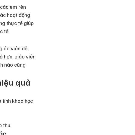
 các em rèn 
các hoạt động 
ng thực tế giúp 
 tế.
giáo viên dễ 
ả hơn, giáo viên 
nh nào cũng 
hiệu quả
 tính khoa học 
 thu.
tác