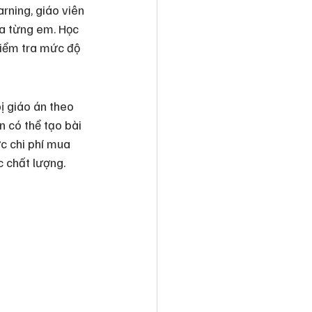
rning, giáo viên 
ủa từng em. Học 
 kiểm tra mức độ 
ị giáo án theo 
n có thể tạo bài 
c chi phí mua 
c chất lượng.