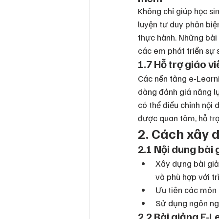
Không chỉ giúp học si
luyện tư duy phản biệ
thực hành. Những bài 
các em phát triển sự 
1.7 Hỗ trợ giáo v
Các nền tảng e-Learni
dàng đánh giá năng lự
có thể điều chỉnh nội
được quan tâm, hỗ trợ 
2. Cách xây 
2.1 Nội dung bài
Xây dựng bài giả
và phù hợp với trì
Ưu tiên các môn 
Sử dụng ngôn ngữ 
2.2 Bài giảng E-