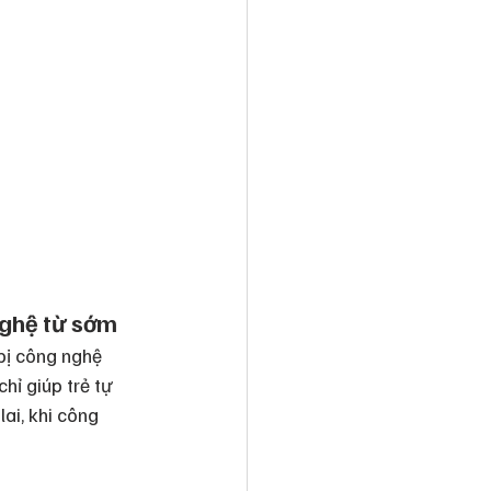
nghệ từ sớm
bị công nghệ 
ỉ giúp trẻ tự 
ai, khi công 