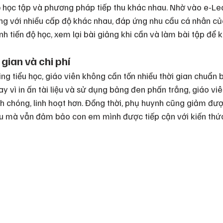
ộ học tập và phương pháp tiếp thu khác nhau. Nhờ vào e-Lea
iảng với nhiều cấp độ khác nhau, đáp ứng nhu cầu cá nhân c
ỉnh tiến độ học, xem lại bài giảng khi cần và làm bài tập để
 gian và chi phí
ng tiểu học, giáo viên không cần tốn nhiều thời gian chuẩn b
y vì in ấn tài liệu và sử dụng bảng đen phấn trắng, giáo viê
h chóng, linh hoạt hơn. Đồng thời, phụ huynh cũng giảm đượ
iệu mà vẫn đảm bảo con em mình được tiếp cận với kiến thứ