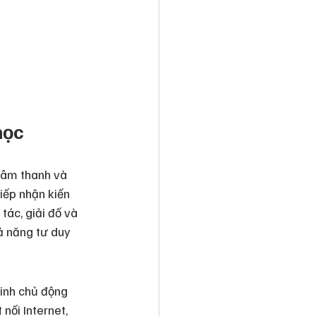
học
 âm thanh và 
iếp nhận kiến 
tác, giải đố và 
ả năng tư duy 
sinh chủ động 
nối Internet, 