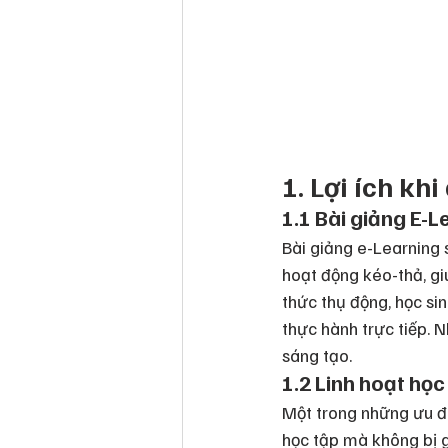
1. Lợi ích kh
1.1 Bài giảng E-L
Bài giảng e-Learning 
hoạt động kéo-thả, gi
thức thụ động, học sin
thực hành trực tiếp. 
sáng tạo.
1.2 Linh hoạt học
Một trong những ưu đi
học tập mà không bị gi