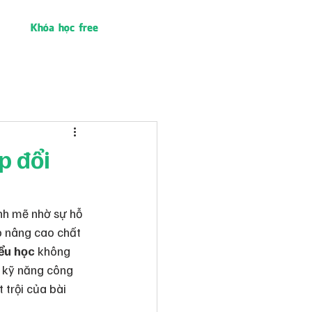
Khóa học free
p đổi
h mẽ nhờ sự hỗ 
p nâng cao chất 
iểu học
 không 
, kỹ năng công 
 trội của bài 