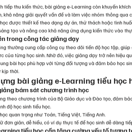
nh tiếp thu kiến thức, bài giảng e-Learning còn khuyến khích
n, khả năng giải quyết vấn đề và làm việc nhóm thông qua 
học được thiết kế theo dạng dự án, thử thách hoặc tình huố
sáng tạo và nâng cao khả năng ứng dụng kiến thức vào thực
iên trong công tác giảng dạy
ng thường cung cấp công cụ theo dõi tiến độ học tập, giúp 
c của từng học sinh. Nhờ đó, việc giảng dạy trở nên hiệu qu
 dung bài học phù hợp với từng đối tượng và đảm bảo học si
kịp thời.
dựng bài giảng e-Learning tiểu học 
 giảng bám sát chương trình học
ng theo chương trình của Bộ Giáo dục và Đào tạo, đảm bảo
nh độ học sinh tiểu học.
học quan trọng như Toán, Tiếng Việt, Tiếng Anh.
đơn giản, dễ hiểu, có ví dụ thực tế để học sinh dễ dàng tiếp
Learning tiểu học cần tăng cường yếu tố tương 