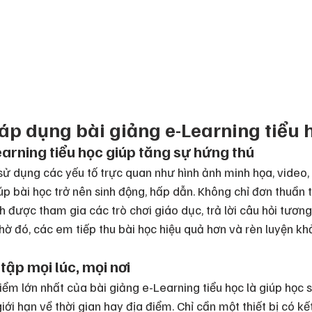
i áp dụng bài giảng e-Learning tiểu 
earning tiểu học giúp tăng sự hứng thú 
sử dụng các yếu tố trực quan như hình ảnh minh họa, video,
úp bài học trở nên sinh động, hấp dẫn. Không chỉ đơn thuần t
h được tham gia các trò chơi giáo dục, trả lời câu hỏi tương 
Nhờ đó, các em tiếp thu bài học hiệu quả hơn và rèn luyện kh
 tập mọi lúc, mọi nơi
ểm lớn nhất của bài giảng e-Learning tiểu học là giúp học 
ới hạn về thời gian hay địa điểm. Chỉ cần một thiết bị có kết 