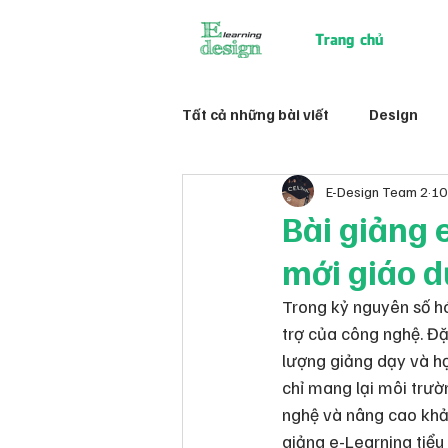
Trang chủ
Tất cả những bài viết
Design
E-Design Team 2
10
Bài giảng 
mới giáo d
Trong kỷ nguyên số h
trợ của công nghệ. Đặ
lượng giảng dạy và học
chỉ mang lại môi trườ
nghệ và nâng cao khả
giảng e-Learning tiểu 