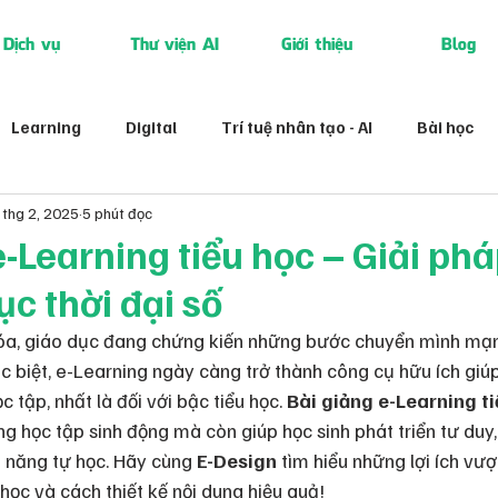
Dịch vụ
Thư viện AI
Giới thiệu
Blog
Learning
Digital
Trí tuệ nhân tạo - AI
Bài học
 thg 2, 2025
5 phút đọc
e-Learning tiểu học – Giải phá
ục thời đại số
óa, giáo dục đang chứng kiến những bước chuyển mình mạn
c biệt, e-Learning ngày càng trở thành công cụ hữu ích giú
 tập, nhất là đối với bậc tiểu học. 
Bài giảng e-Learning t
ng học tập sinh động mà còn giúp học sinh phát triển tư duy
 năng tự học. Hãy cùng 
E-Design
 tìm hiểu những lợi ích vượt
học và cách thiết kế nội dung hiệu quả!