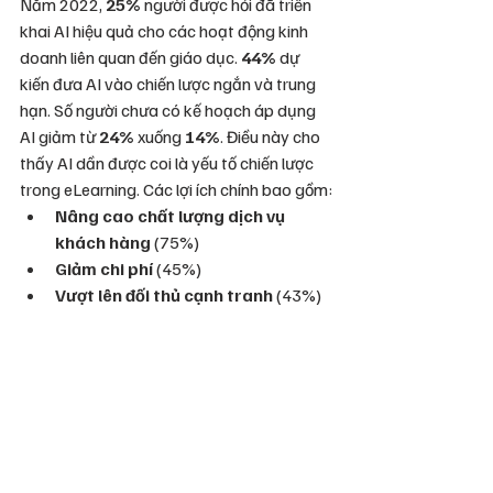
Năm 2022, 
25%
 người được hỏi đã triển 
khai AI hiệu quả cho các hoạt động kinh 
doanh liên quan đến giáo dục. 
44%
 dự 
kiến đưa AI vào chiến lược ngắn và trung 
hạn. Số người chưa có kế hoạch áp dụng 
AI giảm từ 
24%
 xuống 
14%
. Điều này cho 
thấy AI dần được coi là yếu tố chiến lược 
trong eLearning. Các lợi ích chính bao gồm:
Nâng cao chất lượng dịch vụ 
khách hàng
 (75%)
Giảm chi phí
 (45%)
Vượt lên đối thủ cạnh tranh
 (43%)