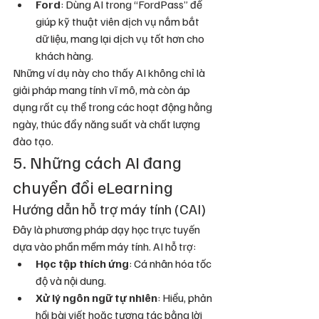
Ford
: Dùng AI trong “FordPass” để 
giúp kỹ thuật viên dịch vụ nắm bắt 
dữ liệu, mang lại dịch vụ tốt hơn cho 
khách hàng.
Những ví dụ này cho thấy AI không chỉ là 
giải pháp mang tính vĩ mô, mà còn áp 
dụng rất cụ thể trong các hoạt động hằng 
ngày, thúc đẩy năng suất và chất lượng 
đào tạo.
5. Những cách AI đang 
chuyển đổi eLearning
Hướng dẫn hỗ trợ máy tính (CAI)
Đây là phương pháp dạy học trực tuyến 
dựa vào phần mềm máy tính. AI hỗ trợ:
Học tập thích ứng
: Cá nhân hóa tốc 
độ và nội dung.
Xử lý ngôn ngữ tự nhiên
: Hiểu, phản 
hồi bài viết hoặc tương tác bằng lời 