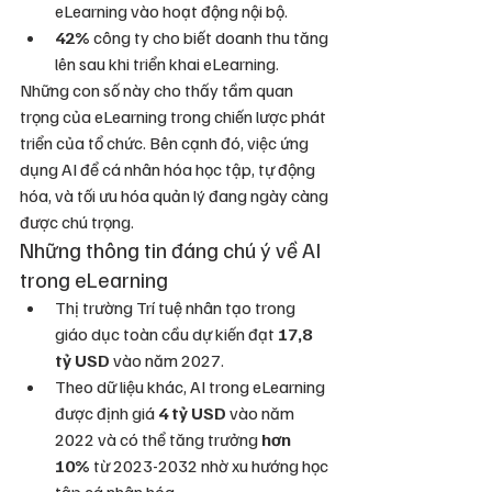
eLearning vào hoạt động nội bộ.
42%
 công ty cho biết doanh thu tăng 
lên sau khi triển khai eLearning.
Những con số này cho thấy tầm quan 
trọng của eLearning trong chiến lược phát 
triển của tổ chức. Bên cạnh đó, việc ứng 
dụng AI để cá nhân hóa học tập, tự động 
hóa, và tối ưu hóa quản lý đang ngày càng 
được chú trọng.
Những thông tin đáng chú ý về AI 
trong eLearning
Thị trường Trí tuệ nhân tạo trong 
giáo dục toàn cầu dự kiến đạt 
17,8 
tỷ USD
 vào năm 2027.
Theo dữ liệu khác, AI trong eLearning 
được định giá 
4 tỷ USD
 vào năm 
2022 và có thể tăng trưởng 
hơn 
10%
 từ 2023-2032 nhờ xu hướng học 