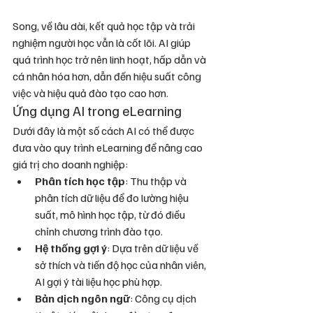
Song, về lâu dài, kết quả học tập và trải 
nghiệm người học vẫn là cốt lõi. AI giúp 
quá trình học trở nên linh hoạt, hấp dẫn và 
cá nhân hóa hơn, dẫn đến hiệu suất công 
việc và hiệu quả đào tạo cao hơn.
Ứng dụng AI trong eLearning
Dưới đây là một số cách AI có thể được 
đưa vào quy trình eLearning để nâng cao 
giá trị cho doanh nghiệp:
Phân tích học tập
: Thu thập và 
phân tích dữ liệu để đo lường hiệu 
suất, mô hình học tập, từ đó điều 
chỉnh chương trình đào tạo.
Hệ thống gợi ý
: Dựa trên dữ liệu về 
sở thích và tiến độ học của nhân viên, 
AI gợi ý tài liệu học phù hợp.
Bản dịch ngôn ngữ
: Công cụ dịch 