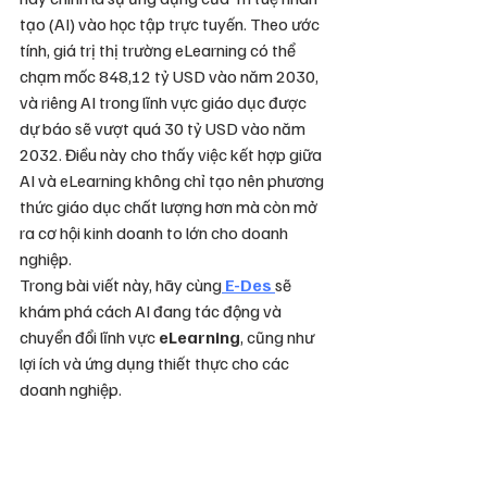
tạo (AI) vào học tập trực tuyến. Theo ước 
tính, giá trị thị trường eLearning có thể 
chạm mốc 848,12 tỷ USD vào năm 2030, 
và riêng AI trong lĩnh vực giáo dục được 
dự báo sẽ vượt quá 30 tỷ USD vào năm 
2032. Điều này cho thấy việc kết hợp giữa 
AI và eLearning không chỉ tạo nên phương 
thức giáo dục chất lượng hơn mà còn mở 
ra cơ hội kinh doanh to lớn cho doanh 
nghiệp.
Trong bài viết này, hãy cùng
 E-Des 
sẽ 
khám phá cách AI đang tác động và 
chuyển đổi lĩnh vực 
eLearning
, cũng như 
lợi ích và ứng dụng thiết thực cho các 
doanh nghiệp.