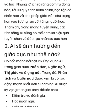
và học. Những lợi ích rõ ràng gồm tự động 
hóa, tối ưu quy trình hành chính, học tập cá 
nhân hóa và cho phép giáo viên chú trọng 
hơn vào tương tác với từng người học. 
Thậm chí, trong mảng tuyển dụng, các 
tính năng AI cũng có thể đem lại hiệu quả 
tuyển chọn và đào tạo nhân sự cao hơn.
2. AI sẽ ảnh hưởng đến 
giáo dục như thế nào?
Có bốn mảng nổi bật khi ứng dụng AI 
trong giáo dục: 
Phân tích
, 
Ngôn ngữ
, 
Thị giác
 và 
Giọng nói
. Trong đó, 
Phân 
tích
 và 
Ngôn ngữ
 được xem là có tác 
động mạnh nhất đến eLearning. AI được 
kỳ vọng mang lại thay đổi lớn cho:
Kiểm tra và đánh giá.
Học ngôn ngữ.
Giáo dục đại học.