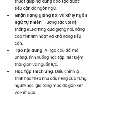
thuật giúp nội dung đào tạo được 
tiếp cận đa ngôn ngữ.
Nhận dạng giọng nói và xử lý ngôn 
ngữ tự nhiên
: Tương tác với hệ 
thống eLearning qua giọng nói, nâng 
cao tính linh hoạt và khả năng tiếp 
cận.
Tạo nội dung
: AI tạo câu đố, mô 
phỏng, tình huống học tập, tiết kiệm 
thời gian và nguồn lực.
Học tập thích ứng
: Điều chỉnh lộ 
trình học theo nhu cầu riêng của từng 
người học, gia tăng mức độ gắn kết 
và kết quả.