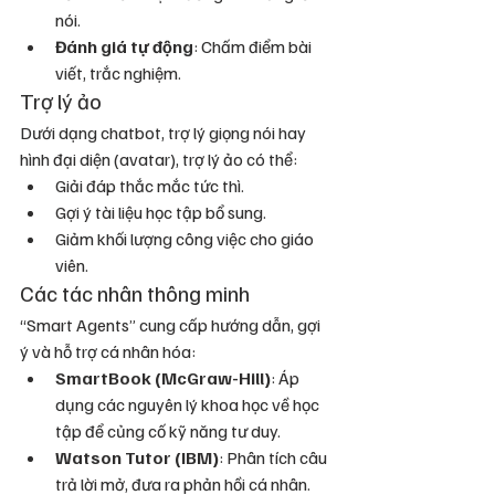
nói.
Đánh giá tự động
: Chấm điểm bài 
viết, trắc nghiệm.
Trợ lý ảo
Dưới dạng chatbot, trợ lý giọng nói hay 
hình đại diện (avatar), trợ lý ảo có thể:
Giải đáp thắc mắc tức thì.
Gợi ý tài liệu học tập bổ sung.
Giảm khối lượng công việc cho giáo 
viên.
Các tác nhân thông minh
“Smart Agents” cung cấp hướng dẫn, gợi 
ý và hỗ trợ cá nhân hóa:
SmartBook (McGraw-Hill)
: Áp 
dụng các nguyên lý khoa học về học 
tập để củng cố kỹ năng tư duy.
Watson Tutor (IBM)
: Phân tích câu 
trả lời mở, đưa ra phản hồi cá nhân.