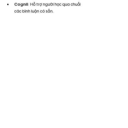
Cognii
: Hỗ trợ người học qua chuỗi 
các bình luận có sẵn.
Hệ thống gia sư thông minh (ITS)
ITS sử dụng thuật toán học máy để:
Phân tích hiệu suất, xác định điểm 
yếu.
Cung cấp phản hồi cá nhân, cải thiện 
tiến độ.
Tự động hóa nhiệm vụ kiểm tra, đánh 