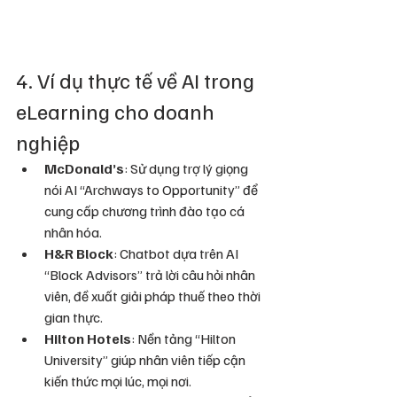
4. Ví dụ thực tế về AI trong 
eLearning cho doanh 
nghiệp
McDonald’s
: Sử dụng trợ lý giọng 
nói AI “Archways to Opportunity” để 
cung cấp chương trình đào tạo cá 
nhân hóa.
H&R Block
: Chatbot dựa trên AI 
“Block Advisors” trả lời câu hỏi nhân 
viên, đề xuất giải pháp thuế theo thời 
gian thực.
Hilton Hotels
: Nền tảng “Hilton 
University” giúp nhân viên tiếp cận 
kiến thức mọi lúc, mọi nơi.