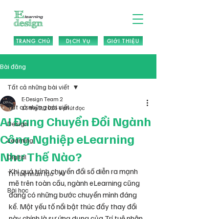
TRANG CHỦ
DỊCH VỤ
GIỚI THIỆU
Bài đăng
Tất cả những bài viết
E-Design Team 2
Tất cả những bài viết
13 thg 2, 2025
6 phút đọc
AI Đang Chuyển Đổi Ngành
Design
Công Nghiệp eLearning
Learning
Như Thế Nào?
Digital
Khi quá trình chuyển đổi số diễn ra mạnh 
Trí tuệ nhân tạo - AI
mẽ trên toàn cầu, ngành eLearning cũng 
Bài học
đang có những bước chuyển mình đáng 
kể. Một yếu tố nổi bật thúc đẩy thay đổi 
này chính là sự ứng dụng của Trí tuệ nhân 