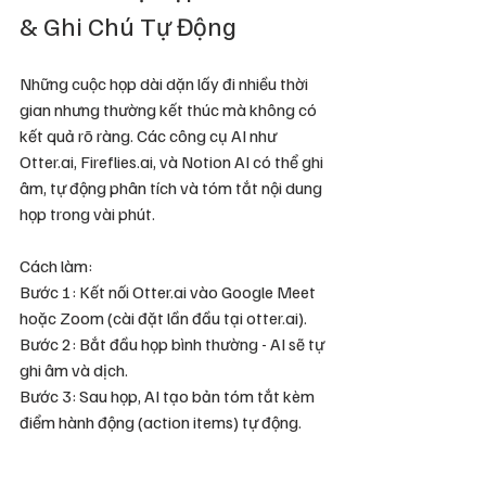
& Ghi Chú Tự Động
Những cuộc họp dài dặn lấy đi nhiều thời 
gian nhưng thường kết thúc mà không có 
kết quả rõ ràng. Các công cụ AI như 
Otter.ai, Fireflies.ai, và Notion AI có thể ghi 
âm, tự động phân tích và tóm tắt nội dung 
họp trong vài phút.
Cách làm:
Bước 1: Kết nối Otter.ai vào Google Meet 
hoặc Zoom (cài đặt lần đầu tại otter.ai).
Bước 2: Bắt đầu họp bình thường - AI sẽ tự 
ghi âm và dịch.
Bước 3: Sau họp, AI tạo bản tóm tắt kèm 
điểm hành động (action items) tự động.