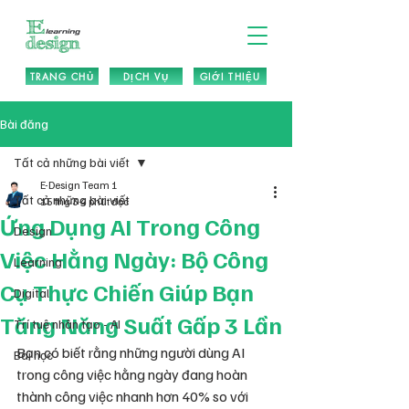
TRANG CHỦ
DỊCH VỤ
GIỚI THIỆU
Bài đăng
Tất cả những bài viết
E-Design Team 1
Tất cả những bài viết
15 thg 3
4 phút đọc
Ứng Dụng AI Trong Công
Design
Việc Hằng Ngày: Bộ Công
Learning
Cụ Thực Chiến Giúp Bạn
Digital
Tăng Năng Suất Gấp 3 Lần
Trí tuệ nhân tạo - AI
Bạn có biết rằng những người dùng AI 
Bài học
trong công việc hằng ngày đang hoàn 
thành công việc nhanh hơn 40% so với 