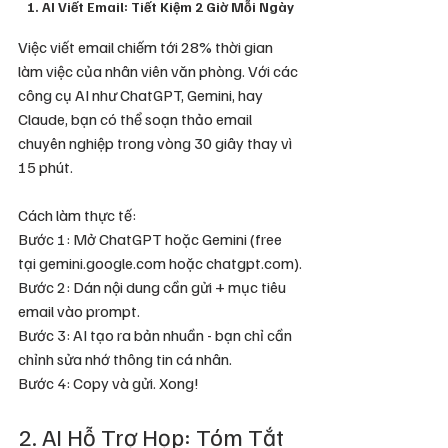
1. AI Viết Email: Tiết Kiệm 2 Giờ Mỗi Ngày
Việc viết email chiếm tới 28% thời gian 
làm việc của nhân viên văn phòng. Với các 
công cụ AI như ChatGPT, Gemini, hay 
Claude, bạn có thể soạn thảo email 
chuyên nghiệp trong vòng 30 giây thay vì 
15 phút.
Cách làm thực tế:
Bước 1: Mở ChatGPT hoặc Gemini (free 
tại gemini.google.com hoặc chatgpt.com).
Bước 2: Dán nội dung cần gửi + mục tiêu 
email vào prompt.
Bước 3: AI tạo ra bản nhuần - bạn chỉ cần 
chỉnh sửa nhớ thông tin cá nhân.
Bước 4: Copy và gửi. Xong!
2. AI Hỗ Trợ Họp: Tóm Tắt 