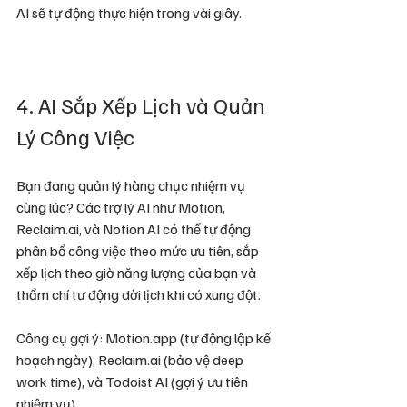
AI sẽ tự động thực hiện trong vài giây.
4. AI Sắp Xếp Lịch và Quản 
Lý Công Việc
Bạn đang quản lý hàng chục nhiệm vụ 
cùng lúc? Các trợ lý AI như Motion, 
Reclaim.ai, và Notion AI có thể tự động 
phân bổ công việc theo mức ưu tiên, sắp 
xếp lịch theo giờ năng lượng của bạn và 
thẩm chí tư động dời lịch khi có xung đột.
Công cụ gợi ý: Motion.app (tự động lập kế 
hoạch ngày), Reclaim.ai (bảo vệ deep 
work time), và Todoist AI (gợi ý ưu tiên 
nhiệm vụ).