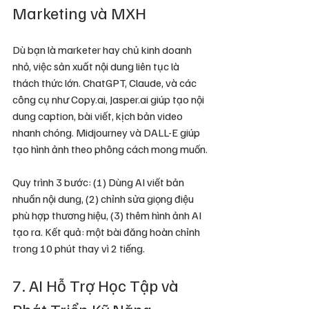
Marketing và MXH
Dù bạn là marketer hay chủ kinh doanh 
nhỏ, việc sản xuất nội dung liên tục là 
thách thức lớn. ChatGPT, Claude, và các 
công cụ như Copy.ai, Jasper.ai giúp tạo nội 
dung caption, bài viết, kịch bản video 
nhanh chóng. Midjourney và DALL-E giúp 
tạo hình ảnh theo phông cách mong muốn.
Quy trình 3 bước: (1) Dùng AI viết bản 
nhuần nội dung, (2) chỉnh sửa giọng điệu 
phù hợp thương hiệu, (3) thêm hình ảnh AI 
tạo ra. Kết quả: một bài đăng hoàn chỉnh 
trong 10 phút thay vì 2 tiếng.
7. AI Hỗ Trợ Học Tập và 
Phát Triển Kỹ Năng