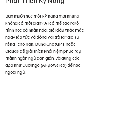
Bạn muốn học một kỹ năng mới nhưng 
không có thời gian? AI có thể tạo ra lộ 
trình học cá nhân hóa, giải đáp thắc mắc 
ngay lập tức và đóng vai trò là “gia sư 
riêng” cho bạn. Dùng ChatGPT hoặc 
Claude để giải thích khái niệm phức tạp 
thành ngôn ngữ đơn giản, và dùng các 
app như Duolingo (AI-powered) để học 
ngoại ngữ.
Prompt mẫu: “Tôi là người mới bắt đầu 
học Python. Hãy tạo cho tôi lộ trình 30 
ngày, mỗi ngày 30 phút, với các bài tập 
thực hành cụ thể.”
Kết Luận: Bắt Đầu Từ Đâu?