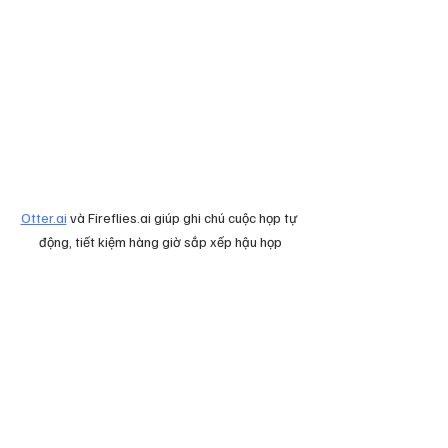
Otter.ai
 và Fireflies.ai giúp ghi chú cuộc họp tự 
động, tiết kiệm hàng giờ sắp xếp hậu họp