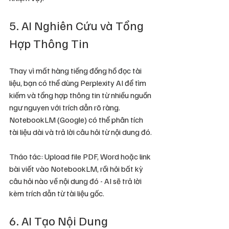
5. AI Nghiên Cứu và Tổng 
Hợp Thông Tin
Thay vì mất hàng tiếng đồng hồ đọc tài 
liệu, bạn có thể dùng Perplexity AI để tìm 
kiếm và tổng hợp thông tin từ nhiều nguồn 
ngư nguyen với trích dẫn rõ ràng. 
NotebookLM (Google) có thể phân tích 
tài liệu dài và trả lời câu hỏi từ nội dung đó.
Tháo tác: Upload file PDF, Word hoặc link 
bài viết vào NotebookLM, rồi hỏi bất kỳ 
câu hỏi nào về nội dung đó - AI sẽ trả lời 
kèm trích dẫn từ tài liệu gốc.
6. AI Tạo Nội Dung 